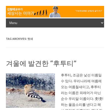
Skip to content
TAG ARCHIVES:
텃새
겨울에 발견한 “후투티”
후투티, 조금은 낯선 이름일
수 있다. 우리나라에 여름에
오는 여름철새이고, 후투티
라는 이름은 외래어가 아닌
순수 우리말 이름이다. 훗!훗!
하는 울음소리를 낸다고 해