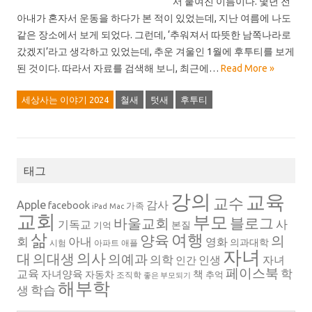
서 붙여진 이름이다. 몇년 전
아내가 혼자서 운동을 하다가 본 적이 있었는데, 지난 여름에 나도
같은 장소에서 보게 되었다. 그런데, ‘추워져서 따뜻한 남쪽나라로
갔겠지’라고 생각하고 있었는데, 추운 겨울인 1월에 후투티를 보게
된 것이다. 따라서 자료를 검색해 보니, 최근에…
Read More »
세상사는 이야기 2024
철새
텃새
후투티
태그
강의
교육
교수
Apple
감사
facebook
가족
iPad
Mac
교회
부모
블로그
바울교회
사
기독교
본질
기억
삶
여행
양육
의
회
아내
영화
의과대학
시험
아파트
애플
자녀
의대생
의사
대
의예과
의학
인생
자녀
인간
페이스북
학
교육
자녀양육
책
자동차
추억
조직학
좋은 부모되기
해부학
생
학습