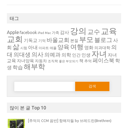
태그
강의
교육
교수
Apple
감사
facebook
가족
iPad
Mac
교회
부모
블로그
바울교회
사
기독교
본질
기억
삶
여행
양육
의
회
아내
영화
의과대학
시험
아파트
애플
자녀
의대생
의사
대
의예과
의학
인생
자녀
인간
페이스북
학
교육
자녀양육
책
자동차
추억
조직학
좋은 부모되기
해부학
생
학습
다음 검색:
많이 본 글 Top 10
[추억의 CCM 음반] 항해자들 by 브레드린(Brethren)