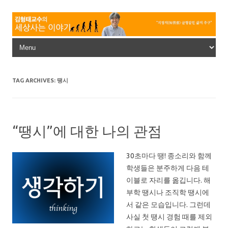
Skip to content
TAG ARCHIVES:
땡시
“땡시”에 대한 나의 관점
30초마다 땡! 종소리와 함께
학생들은 분주하게 다음 테
이블로 자리를 옮깁니다. 해
부학 땡시나 조직학 땡시에
서 같은 모습입니다. 그런데
사실 첫 땡시 경험 때를 제외