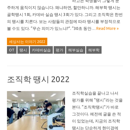
하고는 학생들이 그렇게 분
주하게 움직이지 않습니다. 왜냐하면, 할만하니까. 해부학 땡시는
골학땡시 1회, 카데바 실습 땡시 3회가 있다. 그리고 조직학은 한번
의 땡시를 치른다. 보는 사람들의 관점에 따라 땡시를 부정적으로
볼 수도 있다. “무슨 의미가 있느냐?”. “30초 동안…
Read More »
세상사는 이야기 2022
OT
땡시
카데바실습
평가
해부실습
해부학
조직학 땡시 2022
조직학실습을 끝나고 나서
평가를 위해 “땡시”라는 것을
본다. “조직학땡시”가 바로
그것이다. 예전에 글을 쓴 적
이 있었는데, 지금의 조직학
땡시는 단순하게 현미경에