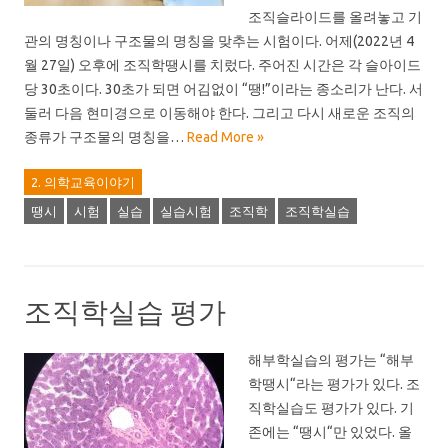
조직슬라이드를 올려놓고 기
관의 명칭이나 구조물의 명칭을 맞추는 시험이다. 어제(2022년 4
월 27일) 오후에 조직학땡시를 치렀다. 주어진 시간은 각 슬아이드
당 30초이다. 30초가 되면 어김없이 “땡!”이라는 종소리가 난다. 서
둘러 다음 현미경으로 이동해야 한다. 그리고 다시 새로운 조직의
종류가 구조물의 명칭을…
Read More »
2. 의학교육이야기
땡시
시험
실습
실습시험
조직학
조직학실습
조직학실습 평가
해부학실습의 평가는 “해부
학땡시“라는 평가가 있다. 조
직학실습도 평가가 있다. 기
존에는 “땡시“만 있었다. 올