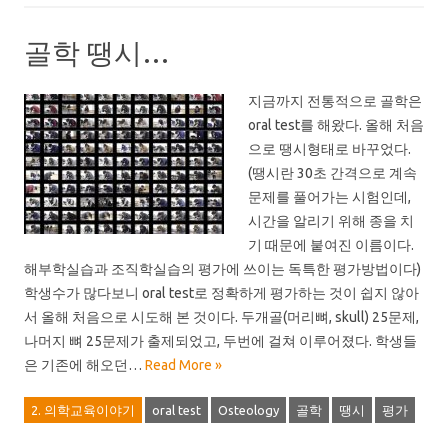
골학 땡시…
지금까지 전통적으로 골학은
oral test를 해왔다. 올해 처음
으로 땡시형태로 바꾸었다.
(땡시란 30초 간격으로 계속
문제를 풀어가는 시험인데,
시간을 알리기 위해 종을 치
기 때문에 붙여진 이름이다.
해부학실습과 조직학실습의 평가에 쓰이는 독특한 평가방법이다)
학생수가 많다보니 oral test로 정확하게 평가하는 것이 쉽지 않아
서 올해 처음으로 시도해 본 것이다. 두개골(머리뼈, skull) 25문제,
나머지 뼈 25문제가 출제되었고, 두번에 걸쳐 이루어졌다. 학생들
은 기존에 해오던…
Read More »
2. 의학교육이야기
oral test
Osteology
골학
땡시
평가