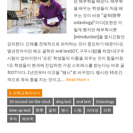
은 해부학을 배운다. 해부학
을 배우는 학생들이 처음 배
우는 것이 바로 “골학(骨學
osteology)“이다(표현은 이
렇게 했지만 해부학서론
[introduction]을 몇시간동안
강의한다. 인체를 전체적으로 파악하는 것이 중요하기 때문이다).
몇년전까지만 해도 골학은 oral test(OT, 구두시험)를 하였다(구두
시험이 없어지면서 ‘모든‘ 학생들의 이름을 외우는 것이 힘들어졌
다). 학생들이 본과에 진입하면 가장 스트레스를 받는다는 바로 골
학OT이다. 2년전부터 이것을 “땡시”로 바꾸었다. 땡시란 30초간
격으로 계속 종을 치는 것이고,…
Read More »
2. 의학교육이야기
30-second-on-the-clock
ding test
oral test
Osteology
time-up test
骨學
골학
땡시
시험
의대생
의학
추억
해부학