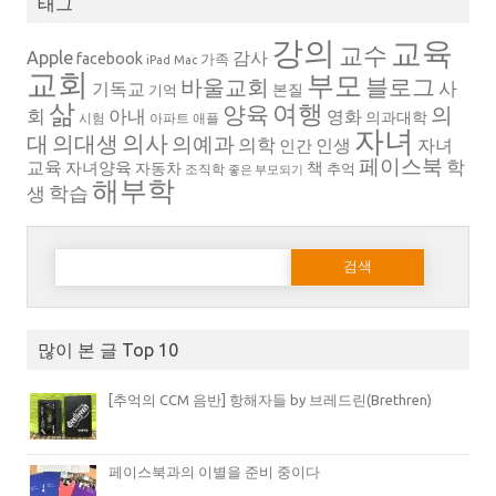
태그
강의
교육
교수
Apple
감사
facebook
가족
iPad
Mac
교회
부모
블로그
바울교회
사
기독교
본질
기억
삶
여행
양육
의
회
아내
영화
의과대학
시험
아파트
애플
자녀
의대생
의사
대
의예과
의학
인생
자녀
인간
페이스북
학
교육
자녀양육
책
자동차
추억
조직학
좋은 부모되기
해부학
생
학습
다음 검색:
많이 본 글 Top 10
[추억의 CCM 음반] 항해자들 by 브레드린(Brethren)
페이스북과의 이별을 준비 중이다