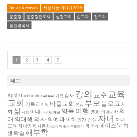
Books & Movies
세상사는 이야기 2019
문준경
문준경전도사
성결교회
순교자
전도자
정원영목사
1
2
3
4
5
태그
강의
교육
교수
Apple
감사
facebook
가족
iPad
Mac
교회
부모
블로그
바울교회
사
기독교
본질
기억
삶
여행
양육
의
회
아내
영화
의과대학
시험
아파트
애플
자녀
의대생
의사
대
의예과
의학
인생
자녀
인간
페이스북
학
교육
자녀양육
책
자동차
추억
조직학
좋은 부모되기
해부학
생
학습