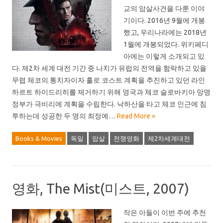
교의 암살사건을 다룬 이야
기이다. 2016년 9월에 개봉
했고, 우리나라에는 2018년
1월에 개봉되었다. 위키페디
아에는 이렇게 소개되고 있
다. 제2차 세계 대전 기간 중 나치가 유럽의 전역을 함락하고 있을
무렵 체코의 통치자이자 홀로 코스트 계획을 추진하고 있던 라인
하르트 하이드리히를 제거하기 위해 영국과 체코 슬로바키아 망명
정부가 극비리에 계획을 수립한다. 낙하산을 타고 체코 인근에 침
투하는데 성공한 두 명의 최정예…
Read More »
Books & Movies
독일
암살
전쟁영화
제2차세계대전
영화, The Mist(미스트, 2007)
작은 아들이 이번 주에 추천