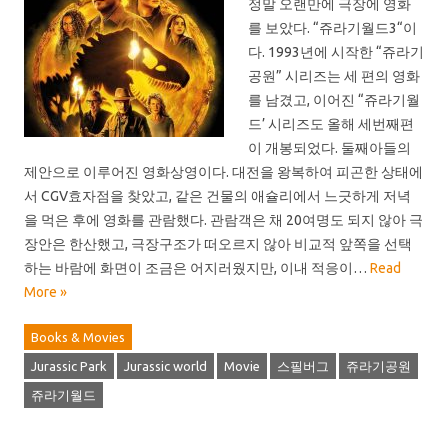
정말 오랜만에 극장에 영화
를 보았다. “쥬라기월드3“이
다. 1993년에 시작한 “쥬라기
공원” 시리즈는 세 편의 영화
를 남겼고, 이어진 “쥬라기월
드’ 시리즈도 올해 세번째편
이 개봉되었다. 둘째아들의
제안으로 이루어진 영화상영이다. 대전을 왕복하여 피곤한 상태에
서 CGV효자점을 찾았고, 같은 건물의 애슐리에서 느긋하게 저녁
을 먹은 후에 영화를 관람했다. 관람객은 채 20여명도 되지 않아 극
장안은 한산했고, 극장구조가 떠오르지 않아 비교적 앞쪽을 선택
하는 바람에 화면이 조금은 어지러웠지만, 이내 적응이…
Read
More »
Books & Movies
Jurassic Park
Jurassic world
Movie
스필버그
쥬라기공원
쥬라기월드