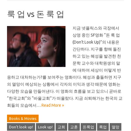
룩 업 vs 돈 룩 업
지금 넷플릭스와 극장에서
상영 중인 SF영화 “돈 룩 업
(Don’t Look Up)”의 내용은
간단하다. 지구를 향해 돌진
하고 있는 혜성을 발견한 천
문학 교수와 대학원생의 말
에 대하여 세상이 어떻게 반
응하고 대처하는가?를 보여주는 영화이다. 혜성과 출돌하면 지구
의 멸망이 예상되는 상황에서 각자의 이익과 생각 때문에 영화는
다양한 모습을 만들어낸다. 이 영화의 흐름을 보고 있으니 곧바로
“한국교회”와 “바울교회”가 떠올랐다. 지금 쇠퇴해가는 한국의 교
회들의 모습에서…
Read More »
Books & Movies
Don't look up!
Look up!
교회
교훈
돈룩업
룩업
멸망