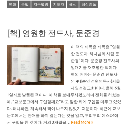
영화
종말
지구멸망
지도자
혜성
혜성충돌
[책] 영원한 전도사, 문준경
이 책의 제목은 제목은 “영원
한 전도자, 하나님의 사람 문
준경“이다. 문준경 전도사의
일대기를 재조명한 책이다.
책의 저자는 문준경 전도사
의 4대손인 정원영목사(서울
제일성결교회)이다. 올해 6월
1일자로 발행된 책이다. 이 책을 보내주시겠노라며 전화를 하셨는
데, “교보문고에서 구입할께요”라고 말한 뒤에 구입을 미루고 있었
다. 왜냐하면, 계속해서 책이 나오지 않았기 때문이다. 최근에 교보
문고에서는 판매를 하지 않는다는 것을 알고, 부랴부랴 예스24에
서 구입을 한 것이다. 거의 3개월을…
Read More »