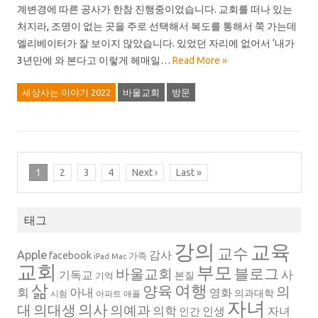
계변경에 따른 공사가 한참 진행중이었습니다. 교회를 떠나 있는
처지라, 조명이 없는 곳을 주로 선택해서 복도를 통해서 쭉 가는데
엘리베이터가 잘 보이지 않았습니다. 있었던 자리에 없어서 ‘내가
3년만에 와 본다고 이렇게 헤매일…
Read More »
세상사는 이야기 2022
바울교회
방문
1
2
3
4
Next ›
Last »
태그
강의
교육
교수
Apple
감사
facebook
가족
iPad
Mac
교회
부모
블로그
바울교회
사
기독교
본질
기억
삶
여행
양육
의
회
아내
영화
의과대학
시험
아파트
애플
자녀
의대생
의사
대
의예과
의학
인생
자녀
인간