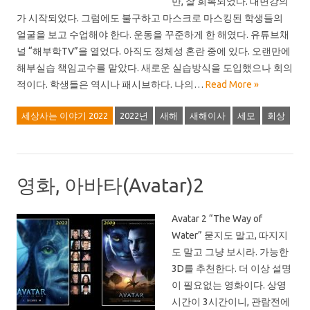
만, 잘 회복되었다. 대면강의
가 시작되었다. 그럼에도 불구하고 마스크로 마스킹된 학생들의
얼굴을 보고 수업해야 한다. 운동을 꾸준하게 한 해였다. 유튜브채
널 “해부학TV”을 열었다. 아직도 정체성 혼란 중에 있다. 오랜만에
해부실습 책임교수를 맡았다. 새로운 실습방식을 도입했으나 회의
적이다. 학생들은 역시나 패시브하다. 나의…
Read More »
세상사는 이야기 2022
2022년
새해
새해이사
세모
회상
영화, 아바타(Avatar)2
Avatar 2 “The Way of
Water” 묻지도 말고, 따지지
도 말고 그냥 보시라. 가능한
3D를 추천한다. 더 이상 설명
이 필요없는 영화이다. 상영
시간이 3시간이니, 관람전에