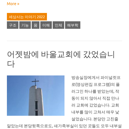
More »
세상사는 이야기 2022
구조
기능
몸
이해
인체
해부학
어젯밤에 바울교회에 갔었습니
다
방송실장에게서 파이널컷프
로(영상편집 프로그램)의 플
러그인 하나를 받았는데, 작
동이 되지 않아서 직접 만나
러 교회에 갔었습니다. 교회
내부를 많이 고쳐서 매우 낯
설었습니다. 본당만 고친줄
알았는데 본당뒷쪽으로도, 새가족부실이 있던 곳들도 모두 내부설