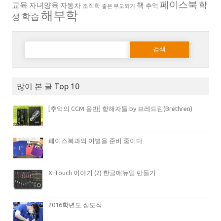
페이스북
학
교육
자녀양육
책
자동차
추억
조직학
좋은 부모되기
해부학
생
학습
다음 검색:
많이 본 글 Top 10
[추억의 CCM 음반] 항해자들 by 브레드린(Brethren)
페이스북과의 이별을 준비 중이다
X-Touch 이야기 (2) 한글매뉴얼 만들기
2016학년도 집도식