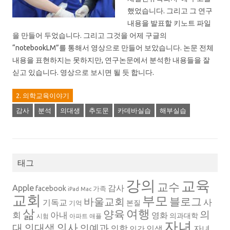
했었습니다. 그리고 그 연구
내용을 발표할 키노트 파일
을 만들어 두었습니다. 그리고 그것을 어제 구글의
“notebookLM”를 통해서 영상으로 만들어 보았습니다. 논문 전체
내용을 표현하지는 못하지만, 연구논문에서 분석한 내용들을 잘
싣고 있습니다. 영상으로 보시면 될 듯 합니다.
2. 의학교육이야기
감사
분석
의대생
추도문
카데바실습
해부실습
태그
강의
교육
교수
Apple
감사
facebook
가족
iPad
Mac
교회
부모
블로그
바울교회
사
기독교
본질
기억
삶
여행
양육
의
회
아내
영화
의과대학
시험
아파트
애플
자녀
의대생
의사
대
의예과
의학
인생
자녀
인간