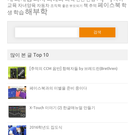
페이스북
학
교육
자녀양육
책
자동차
추억
조직학
좋은 부모되기
해부학
생
학습
다음 검색:
많이 본 글 Top 10
[추억의 CCM 음반] 항해자들 by 브레드린(Brethren)
페이스북과의 이별을 준비 중이다
X-Touch 이야기 (2) 한글매뉴얼 만들기
2016학년도 집도식