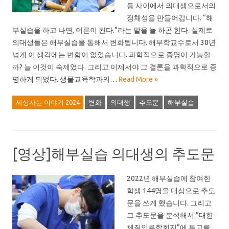
등 사이에서 의대생으로서의
정체성을 만들어갑니다. “해
부실습을 하고 나면, 어른이 된다.”라는 말을 늘 하곤 한다. 실제로
의대생들은 해부실습을 통해서 변화됩니다. 해부학교수로서 30년
넘게 이 생각에는 변함이 없었습니다. 과학적으로 증명이 가능할
까? 늘 이것이 숙제였다. 그리고 이제서야 그 결론을 과학적으로 증
명하게 되었다. 생물교육학과의…
Read More »
세상사는 이야기 2024
변화
의대생
추도문
해부실습
[영상]해부실습 의대생의 추도문
2022년 해부실습에 참여한
학생 144명을 대상으로 추도
문을 쓰게 했습니다. 그리고
그 추도문을 분석해서 “대한
체질인류학회지”에 투고를