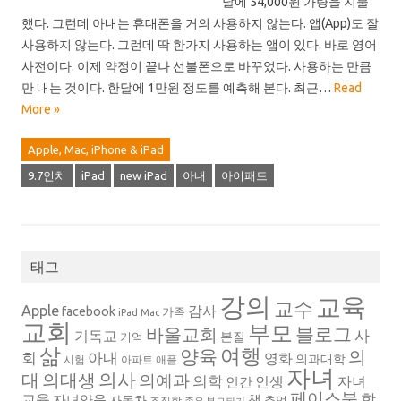
달에 54,000원 가량을 지불
했다. 그런데 아내는 휴대폰을 거의 사용하지 않는다. 앱(App)도 잘
사용하지 않는다. 그런데 딱 한가지 사용하는 앱이 있다. 바로 영어
사전이다. 이제 약정이 끝나 선불폰으로 바꾸었다. 사용하는 만큼
만 내는 것이다. 한달에 1만원 정도를 예측해 본다. 최근…
Read
More »
Apple, Mac, iPhone & iPad
9.7인치
iPad
new iPad
아내
아이패드
태그
강의
교육
교수
Apple
감사
facebook
가족
iPad
Mac
교회
부모
블로그
바울교회
사
기독교
본질
기억
삶
여행
양육
의
회
아내
영화
의과대학
시험
아파트
애플
자녀
의대생
의사
대
의예과
의학
인생
자녀
인간
페이스북
학
교육
자녀양육
책
자동차
추억
조직학