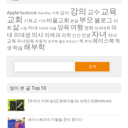
강의
교육
교수
Apple
감사
facebook
가족
iPad
Mac
교회
부모
블로그
바울교회
사
기독교
본질
기억
삶
여행
양육
의
회
아내
영화
의과대학
시험
아파트
애플
자녀
의대생
의사
대
의예과
의학
인생
자녀
인간
페이스북
학
교육
자녀양육
책
자동차
추억
조직학
좋은 부모되기
해부학
생
학습
다음 검색:
많이 본 글 Top 10
[추억의 CCM 음반] 항해자들 by 브레드린(Brethren)
페이스북과의 이별을 준비 중이다