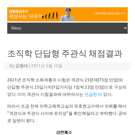
Skip to content
조직학 단답형 주관식 채점결과
By
김형태
|
2021년 5월 13일
2021년 조직학 소화계통의 시험은 객관식 25문제(75점 만점)와
단답형 주관식 25답가지(1답가지당 1점씩 25점 만점)으로 구성되
었다. 이미 객관식 시험결과에 대하여서는
언급한 바
있다.
따라서 조금 전에 의학교육학교실의 유효현교수에서 의뢰를 해서
“객관식과 주관식 사이에 유의성”을 확인해달라고 부탁했다. 곧바
로 답변이 왔다.