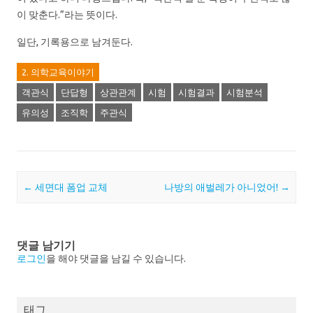
이 맞춘다.”라는 뜻이다.
일단, 기록용으로 남겨둔다.
2. 의학교육이야기
객관식
단답형
상관관계
시험
시험결과
시험분석
유의성
조직학
주관식
Post navigation
←
세면대 폼업 교체
나방의 애벌레가 아니었어!
→
댓글 남기기
로그인
을 해야 댓글을 남길 수 있습니다.
태그