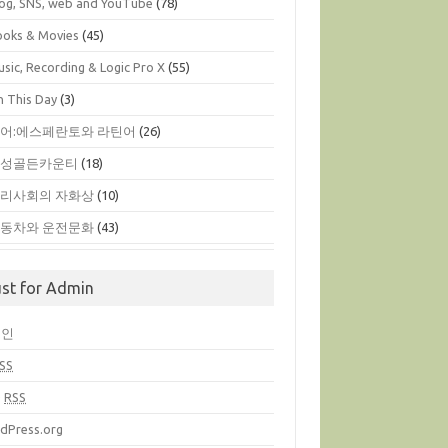
log, SNS, web and YouTube
(78)
ooks & Movies
(45)
sic, Recording & Logic Pro X
(55)
n This Day
(3)
어:에스페란토와 라틴어
(26)
옥성골든카운티
(18)
리사회의 자화상
(10)
동차와 운전문화
(43)
ust for Admin
그인
SS
글
RSS
dPress.org