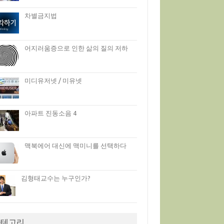
차별금지법
어지러움증으로 인한 삶의 질의 저하
미디유저넷 / 미유넷
아파트 진동소음 4
맥북에어 대신에 맥미니를 선택하다
김형태교수는 누구인가?
카테고리