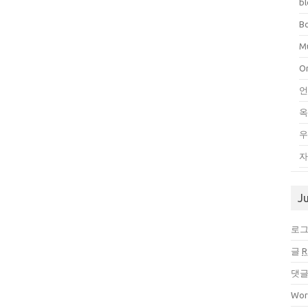
b
B
Mu
O
언
우
자
J
로
글
R
댓
Wor