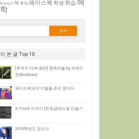
해
페이스북
학생
학습
책
추억
 부모되기
부학
다음 검색:
이 본 글 Top 10
[추억의 CCM 음반] 항해자들 by 브레드
린(Brethren)
페이스북과의 이별을 준비 중이다
X-Touch 이야기 (2) 한글매뉴얼 만들기
2016학년도 집도식