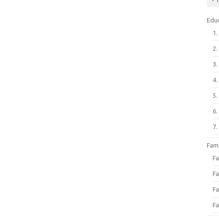
Edu
1
2
3
4
5
6
7
Fa
F
Fa
Fa
Fa