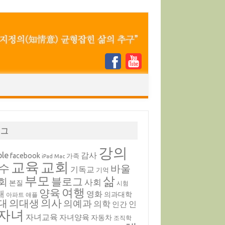
태그
강의
ple
감사
facebook
가족
iPad
Mac
교육
교회
수
바울
기독교
기억
부모
삶
블로그
회
사회
본질
시험
여행
양육
내
영화
의과대학
아파트
애플
의대생
의사
대
의예과
의학
인
인간
자녀
자녀교육
자녀양육
자동차
조직학