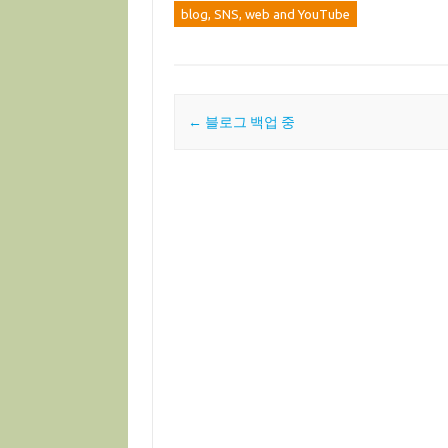
blog, SNS, web and YouTube
Post navigation
←
블로그 백업 중