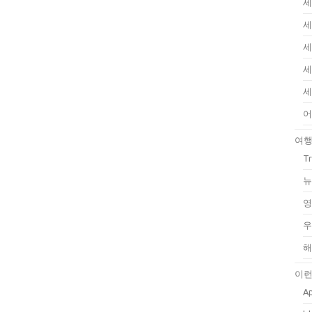
세
세
세
세
세
어
여
T
뉴
영
우
해
이런
Ap