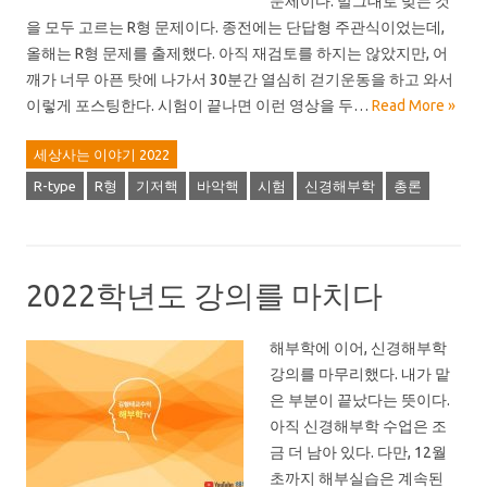
문제이다. 말그대로 맞는 것
을 모두 고르는 R형 문제이다. 종전에는 단답형 주관식이었는데,
올해는 R형 문제를 출제했다. 아직 재검토를 하지는 않았지만, 어
깨가 너무 아픈 탓에 나가서 30분간 열심히 걷기운동을 하고 와서
이렇게 포스팅한다. 시험이 끝나면 이런 영상을 두…
Read More »
세상사는 이야기 2022
R-type
R형
기저핵
바악핵
시험
신경해부학
총론
2022학년도 강의를 마치다
해부학에 이어, 신경해부학
강의를 마무리했다. 내가 맡
은 부분이 끝났다는 뜻이다.
아직 신경해부학 수업은 조
금 더 남아 있다. 다만, 12월
초까지 해부실습은 계속된