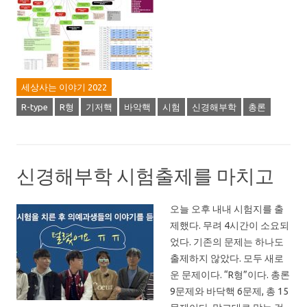
세상사는 이야기 2022
R-type
R형
기저핵
바악핵
시험
신경해부학
총론
신경해부학 시험출제를 마치고
오늘 오후 내내 시험지를 출
제했다. 무려 4시간이 소요되
었다. 기존의 문제는 하나도
출제하지 않았다. 모두 새로
운 문제이다. “R형”이다. 총론
9문제와 바닥핵 6문제, 총 15