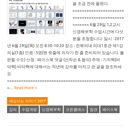
을 조금 전에 올렸다.
======================
======================
======= 6월 29일 1,2교시
신경해부학 수업시간에 다섯
분을 초청합니다. 일시 : 2017
년 6월 29일(목) 오전 8:30-10:20 장소 : 전북의대 의대1호관 제1강
의실(1층) 인원 : 5명(맨 뒷줄에 의자가 한 줄 준비되어 있습니다. 불
편할 수도) 신청 : 페이스북 댓글 (선착순 & 협의) 주제 : 기저핵(바
닥핵) 바닥핵에 대해서는 작년에 강의를 마치고 쓴 글을 참조하세
요.
==================================================
=…
Read More »
세상사는 이야기 2017
강의
수업개방
신경해부학
오픈클래스
참관
페이스북