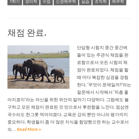
1학기
생리학
수업
신경해부학
실습
조직학
해부학
채점 완료.
단답형 시험지 중간 중간에
들어 있는 주관식 채점을 완
료함으로서 모든 시험의 채
점이 완료되었다. 채점을 할
때 마다 복잡한 심경을 경험
한다. ‘무엇이 문제일까?’라는
질문에서 시작해서 ‘차츰 좋
아지겠지’라는 자신을 위한 위안의 말까기 다양하다. 그럼에도 불
구하고 모든 채점이 완료된 것 만으로서 후련함을 느낀다. 점심엔
국수라도 한그릇 먹어야겠다. 교육은 강의 뿐만 아니라 평가까지
중요하다. 학생들이 좀 더 많은 지식을 함양했으면 하는 교수로서
의…
Read More »