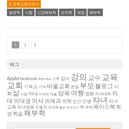
2. 의학교육이야기
발생학
시험
신경해부학
조직학
채점
해부학
1
2
3
태그
강의
교육
교수
Apple
감사
facebook
가족
iPad
Mac
교회
부모
블로그
바울교회
사
기독교
본질
기억
삶
여행
양육
의
회
아내
영화
의과대학
시험
아파트
애플
자녀
의대생
의사
대
의예과
의학
인생
자녀
인간
페이스북
학
교육
자녀양육
책
자동차
추억
조직학
좋은 부모되기
해부학
생
학습