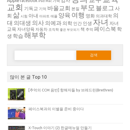
Apple
감사
facebook
가족
iPad
Mac
교회
부모
블로그
바울교회
사
기독교
본질
기억
삶
여행
양육
의
회
아내
영화
의과대학
시험
아파트
애플
자녀
의대생
의사
대
의예과
의학
인생
자녀
인간
페이스북
학
교육
자녀양육
책
자동차
추억
조직학
좋은 부모되기
해부학
생
학습
다음 검색:
많이 본 글 Top 10
[추억의 CCM 음반] 항해자들 by 브레드린(Brethren)
페이스북과의 이별을 준비 중이다
X-Touch 이야기 (2) 한글매뉴얼 만들기