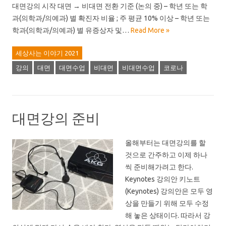
대면강의 시작 대면 → 비대면 전환 기준 (논의 중) – 학년 또는 학
과(의학과/의예과) 별 확진자 비율 ; 주 평균 10% 이상 – 학년 또는
학과(의학과/의예과) 별 유증상자 및…
Read More »
세상사는 이야기 2021
강의
대면
대면수업
비대면
비대면수업
코로나
대면강의 준비
올해부터는 대면강의를 할
것으로 간주하고 이제 하나
씩 준비해가려고 한다.
Keynotes 강의안 키노트
(Keynotes) 강의안은 모두 영
상을 만들기 위해 모두 수정
해 놓은 상태이다. 따라서 강