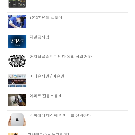
2016학년도 집도식
차별금지법
어지러움증으로 인한 삶의 질의 저하
미디유저넷 / 미유넷
아파트 진동소음 4
맥북에어 대신에 맥미니를 선택하다
김형태교수는 누구인가?