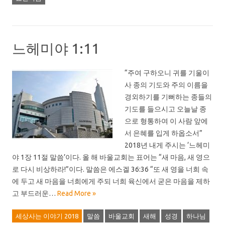
느헤미야 1:11
“주여 구하오니 귀를 기울이
사 종의 기도와 주의 이름을
경외하기를 기뻐하는 종들의
기도를 들으시고 오늘날 종
으로 형통하여 이 사람 앞에
서 은혜를 입게 하옵소서”
2018년 내게 주시는 ‘느헤미
야 1장 11절 말씀’이다. 올 해 바울교회는 표어는 “새 마음, 새 영으
로 다시 비상하라!”이다. 말씀은 에스겔 36:36 “또 새 영을 너희 속
에 두고 새 마음을 너희에게 주되 너희 육신에서 굳은 마음을 제하
고 부드러운…
Read More »
세상사는 이야기 2018
말씀
바울교회
새해
성경
하나님