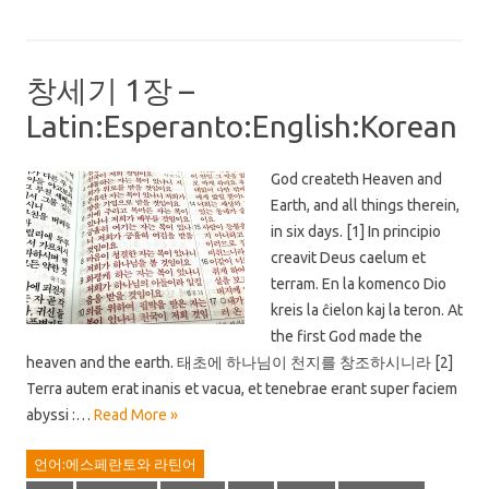
창세기 1장 –
Latin:Esperanto:English:Korean
God createth Heaven and
Earth, and all things therein,
in six days. [1] In principio
creavit Deus caelum et
terram. En la komenco Dio
kreis la ĉielon kaj la teron. At
the first God made the
heaven and the earth. 태초에 하나님이 천지를 창조하시니라 [2]
Terra autem erat inanis et vacua, et tenebrae erant super faciem
abyssi :…
Read More »
언어:에스페란토와 라틴어