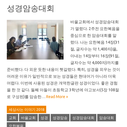
성경암송대회
바울교회에서 성경암송대회
가 열렸다. 2주전 요한복음을
중심으로 한 암송대회를 알
렸다. 나는 요한복음 14장(31
절, 글자수는 약 1,400자)을,
아내는 14장부터 16장(91절,
글자수는 약 4,000자)까지를
준비했다. 다 외운 듯한 내용이 헷갈렸다. 특히, 성경을 외우는 것이
어려운 이유가 일반적으로 보는 성경들은 현대어가 아니라 더욱
어렵다. 이번에 사용된 성경은 개역한글판 성경이었다. 좋은 경험
을 한 것 같다. 둘째 아들이 초등학교 3학년에 야고보서(5장 108절
로 구성된)를 암송한…
Read More »
세상사는 이야기 2018
교회
바울교회
성경
성경암송
성경암송대회
암송대회
요한복음