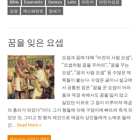
BIble
Esperanto
Genesis
Latin
라틴어
라틴어성경
성경
에스페란토
창세기
꿈을 잊은 요셉
요셉과 꿈에 대해 “비전의 사람 요셉”,
“요셉처럼 꿈을 꾸어라”, “꿈을 꾸는
요셉”, “꿈의 사람 요셉” 등 수많은 제
목들이 붙는다. 수많은 글이나 설교에
서 공통된 점은 “꿈을 꾼 요셉이 어려
움과 역경 속에서도 꿈을 잃지 않고
살았던 이유로 그 꿈이 이루어져 애굽
의 총리가 되었다”이다. 그가 형들에 의해 구덩이에 빠뜨려 죽게 되
었던 것, 그리고 한 형의 제안으로 애굽의 상인들에게 노예로 팔려
간…
Read More »
세상사는 이야기 2017