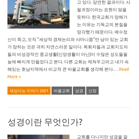
고 있다. 당연한 결과이다. 사
필귀정이라는 표현이 맞을
듯하다. 한국교회가 망해가
는 이유는 기독교의 본질을
망각했기 때문이다. 예수정
신이 죽고, 오직 “세상적 경제논리와 샤마니즘“만 남아 있는 교회
가 망하는 것은 극히 자연스러운 일이다. 목회자들과 교회지도자
들의 비성경적인 종교생활(신앙생활이 아닌)이 수많은 성도들을
늪에 빠지게 만들었다고 본다. 다른 교회는 제쳐두고라고 내가 속
해있는 호남지역에서 비교적 큰 바울교회를 생각해 본다.…
Read
More »
세상사는 이야기 2021
바울교회
성경
신앙
성경이란 무엇인가?
교회를 다니지만 성경을 잘