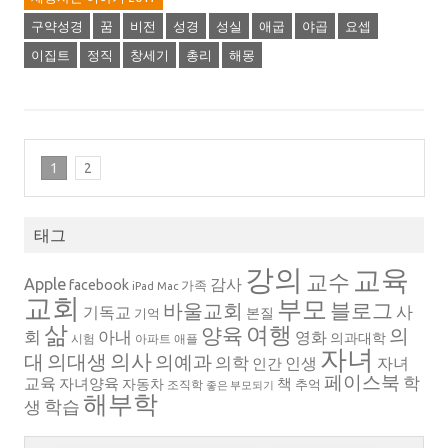
구약성경
꿈
비전
성경
성실
애굽
야곱
요셉
이집트
정직
창세기
총리
해몽
1
2
태그
강의
교육
교수
Apple
감사
facebook
가족
iPad
Mac
교회
부모
블로그
바울교회
사
기독교
본질
기억
삶
여행
양육
의
회
아내
영화
의과대학
시험
아파트
애플
자녀
의대생
의사
대
의예과
의학
인생
자녀
인간
페이스북
학
교육
자녀양육
책
자동차
추억
조직학
좋은 부모되기
해부학
생
학습