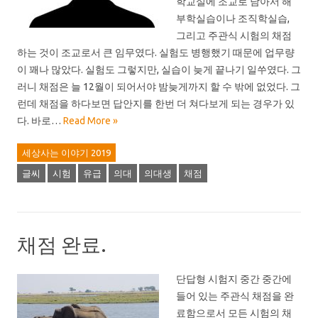
학교실에 조교로 남아서 해
부학실습이나 조직학실습,
그리고 주관식 시험의 채점
하는 것이 조교로서 큰 임무였다. 실험도 병행했기 때문에 업무량
이 꽤나 많았다. 실험도 그렇지만, 실습이 늦게 끝나기 일쑤였다. 그
러니 채점은 늘 12월이 되어서야 밤늦게까지 할 수 밖에 없었다. 그
런데 채점을 하다보면 답안지를 한번 더 쳐다보게 되는 경우가 있
다. 바로…
Read More »
세상사는 이야기 2019
글씨
시험
유급
의대
의대생
채점
채점 완료.
단답형 시험지 중간 중간에
들어 있는 주관식 채점을 완
료함으로서 모든 시험의 채