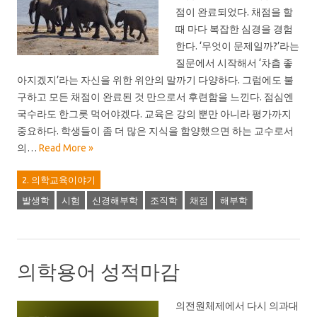
점이 완료되었다. 채점을 할
때 마다 복잡한 심경을 경험
한다. ‘무엇이 문제일까?’라는
질문에서 시작해서 ‘차츰 좋
아지겠지’라는 자신을 위한 위안의 말까기 다양하다. 그럼에도 불
구하고 모든 채점이 완료된 것 만으로서 후련함을 느낀다. 점심엔
국수라도 한그릇 먹어야겠다. 교육은 강의 뿐만 아니라 평가까지
중요하다. 학생들이 좀 더 많은 지식을 함양했으면 하는 교수로서
의…
Read More »
2. 의학교육이야기
발생학
시험
신경해부학
조직학
채점
해부학
의학용어 성적마감
의전원체제에서 다시 의과대