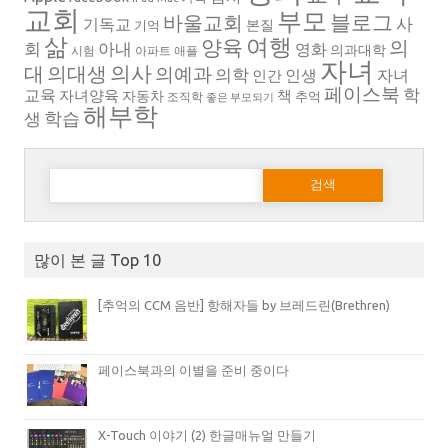
교회
부모
블로그
바울교회
사
기독교
본질
기억
삶
여행
양육
의
회
아내
영화
의과대학
시험
아파트
애플
자녀
의대생
의사
대
의예과
의학
인생
자녀
인간
페이스북
학
교육
자녀양육
책
자동차
추억
조직학
좋은 부모되기
해부학
생
학습
다음 검색:
많이 본 글 Top 10
[추억의 CCM 음반] 항해자들 by 브레드린(Brethren)
페이스북과의 이별을 준비 중이다
X-Touch 이야기 (2) 한글매뉴얼 만들기