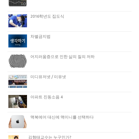
2016학년도 집도식
차별금지법
어지러움증으로 인한 삶의 질의 저하
미디유저넷 / 미유넷
아파트 진동소음 4
맥북에어 대신에 맥미니를 선택하다
김형태교수는 누구인가?