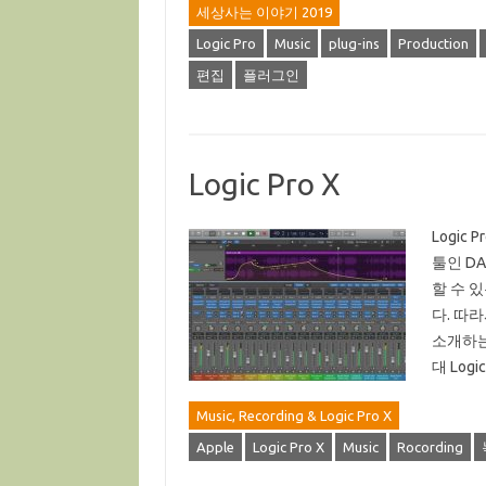
세상사는 이야기 2019
Logic Pro
Music
plug-ins
Production
편집
플러그인
Logic Pro X
Logic
툴인 D
할 수 있
다. 따
소개하는 
대 Log
Music, Recording & Logic Pro X
Apple
Logic Pro X
Music
Rocording