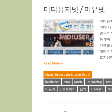
미디유저넷 / 미유넷
미디유저
이다. 
면서 미
쓴 후에
리뷰를 
대한 리
호기심어
Read More »
Music, Recording & Logic Pro X
hardware
MIDI
Music
Recording
rev
미유넷
소프트웨어
음악
커뮤니티
하