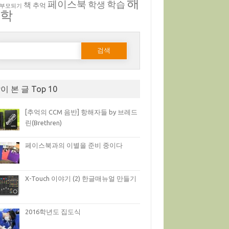
해
페이스북
학생
학습
책
추억
 부모되기
부학
다음 검색:
이 본 글 Top 10
[추억의 CCM 음반] 항해자들 by 브레드
린(Brethren)
페이스북과의 이별을 준비 중이다
X-Touch 이야기 (2) 한글매뉴얼 만들기
2016학년도 집도식