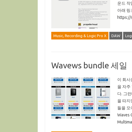
운드 작
아래 링
https:
Music, Recording & Logic Pro X
DAW
Log
Wavews bundle 세일
이 회사
을 자주
다. 그
을 따지
들을 모아본다
Waves C
Multima