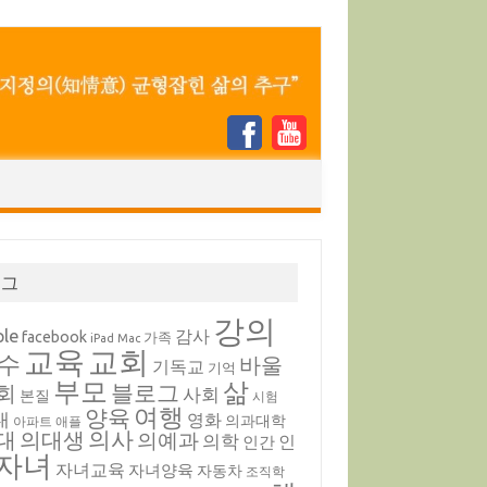
태그
강의
ple
감사
facebook
가족
iPad
Mac
교육
교회
수
바울
기독교
기억
부모
삶
블로그
회
사회
본질
시험
여행
양육
내
영화
의과대학
아파트
애플
의대생
의사
대
의예과
의학
인
인간
자녀
자녀교육
자녀양육
자동차
조직학