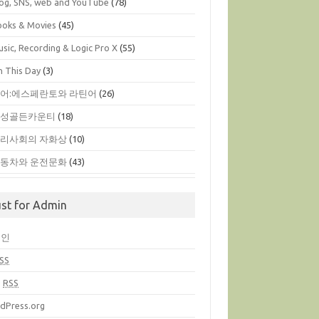
log, SNS, web and YouTube
(78)
ooks & Movies
(45)
sic, Recording & Logic Pro X
(55)
n This Day
(3)
어:에스페란토와 라틴어
(26)
옥성골든카운티
(18)
리사회의 자화상
(10)
동차와 운전문화
(43)
ust for Admin
그인
SS
글
RSS
dPress.org