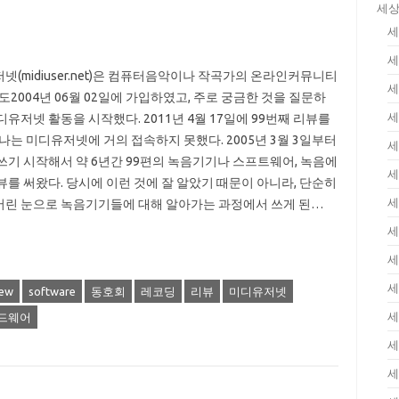
세상
세
세
넷(midiuser.net)은 컴퓨터음악이나 작곡가의 온라인커뮤니티
세
나도2004년 06월 02일에 가입하였고, 주로 궁금한 것을 질문하
세
디유저넷 활동을 시작했다. 2011년 4월 17일에 99번째 리뷰를
 나는 미디유저넷에 거의 접속하지 못했다. 2005년 3월 3일부터
세
쓰기 시작해서 약 6년간 99편의 녹음기기나 스프트웨어, 녹음에
세
뷰를 써왔다. 당시에 이런 것에 잘 알았기 때문이 아니라, 단순히
세
린 눈으로 녹음기기들에 대해 알아가는 과정에서 쓰게 된…
세
세
세
iew
software
동호회
레코딩
리뷰
미디유저넷
세
드웨어
세
세