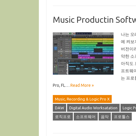
Music Productin Soft
나는 오래
예 켜보
버전이라
약한 소
아직도 
프트웨어이
는 프로툴
Pro, FL…
Read More »
Music, Recording & Logic Pro X
DAW
Digital Audio Worksatation
Logic P
로직프로
소프트웨어
음악
프로툴스