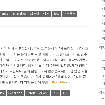
세
세
Tools
Recording
레코딩
연결
음악
프로툴스
세
세
세
어
여
당신의 취미는 무엇입니까?”라고 묻는다면, “레코딩입니다”라고
T
 합니다. 저는 음악을 매우 좋아합니다. 그렇다고 제대로 연주
기도 없고, 노래를 잘 하는 것도 아닙니다. 그러나 음악을 만들고
뉴
각이 매우 강합니다. 음악은 늘 우리 주변에 있지만, 제가 경험한
영
세계가 있습니다(굳이 설명드리지 않겠습니다). 그 경험은 저를
우
주변에 늘 있게 했습니다. 현재 교회에서 “홀리싱어즈”라는 중
 활동합니다. 제 역할은 팀이 부를…
Read More »
해
이런
sic
Recording
Songs
레코딩
음악
취미
Ap