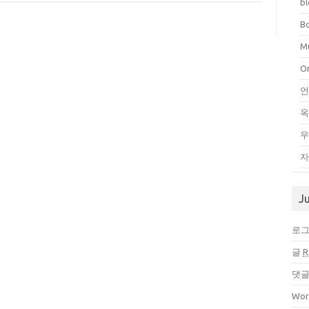
b
B
Mu
O
언
우
자
J
로
글
R
댓
Wor