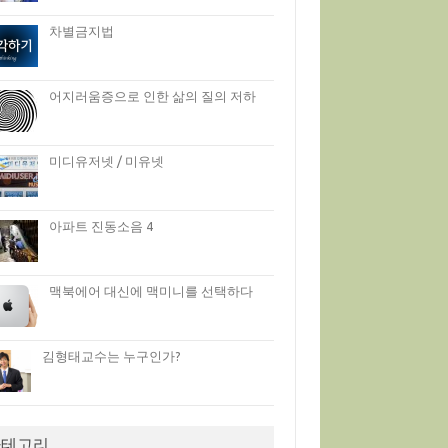
차별금지법
어지러움증으로 인한 삶의 질의 저하
미디유저넷 / 미유넷
아파트 진동소음 4
맥북에어 대신에 맥미니를 선택하다
김형태교수는 누구인가?
카테고리