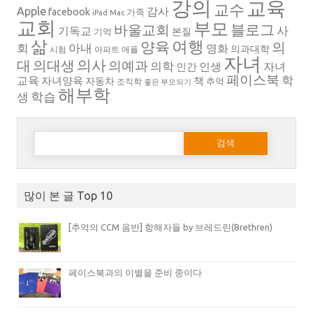
강의
교육
교수
Apple
감사
facebook
가족
iPad
Mac
교회
부모
블로그
바울교회
사
기독교
본질
기억
삶
여행
양육
의
회
아내
영화
의과대학
시험
아파트
애플
자녀
의대생
의사
대
의예과
의학
인생
자녀
인간
페이스북
학
교육
자녀양육
책
자동차
추억
조직학
좋은 부모되기
해부학
생
학습
다음 검색:
많이 본 글 Top 10
[추억의 CCM 음반] 항해자들 by 브레드린(Brethren)
페이스북과의 이별을 준비 중이다