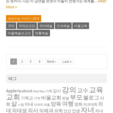
는 뜻이다. 나는 이 공연을 보면서 이들이 언젠가는 세계를…
Read
More »
세상사는 이야기 2015
국악
국악선교단
국악예술
민속예술
바울교회
바울예술선교단
전통예술
1
2
3
4
Next ›
Last »
태그
강의
교육
교수
Apple
감사
facebook
가족
iPad
Mac
교회
부모
블로그
바울교회
사
기독교
본질
기억
삶
여행
양육
의
회
아내
영화
의과대학
시험
아파트
애플
자녀
의대생
의사
대
의예과
의학
인생
자녀
인간