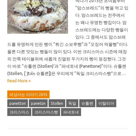
먹다가 2015년 초여름부터
“맘스브레드“의 빵을 먹고 있
다. 먐스브레드는 전주에서
는 꽤나 유명한 빵집이다. 맘
스브레드에는 다양한 빵들이
있다. 그 중에서도 맘스브레
드를 유명하게 만든 빵이 “튀긴 소보루빵“과 “오징어 먹물빵“이다.
물론 다른 맛있는 빵들이 많이 있다. 이번 크리스마스 시즌에 매장
의 안쪽 테이블위에 새롭게 진열된 두가지의 빵이 등장했다. 그것
이 바로 “슈톨렌 (Stollen)‘과 “파네토네 (Panettone)“이다. 슈톨렌
(Stollen, [ˈʃtɔln̩ 슈톨른])은 우리에게 “독일 크리스마스빵”으로…
Read More »
세상사는 이야기 2015
panetton
panetùn
Stollen
독일
슈톨렌
이탈리아
크리스마스
크리스마스빵
파네토네