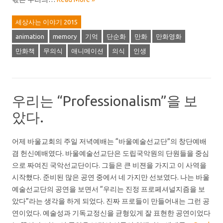
세상사는 이야기 2015
animation
memory
기억
단순화
만화
만화영화
만화책
무의식
애니메이션
의식
인생
우리는 “Professionalism”을 보
았다.
어제 바울교회의 주일 저녁예배는 “바울예술선교단”의 창단예배
겸 헌신예배였다. 바울예술선교단은 도립국악원의 단원들을 중심
으로 짜여진 국악선교단이다. 그들은 큰 비젼을 가지고 이 사역을
시작했다. 준비된 많은 공연 중에서 네 가지만 선보였다. 나는 바울
예술선교단의 공연을 보면서 “우리는 진정 프로페셔널지즘을 보
았다”라는 생각을 하게 되었다. 진짜 프로들이 만들어내는 그런 공
연이었다. 예술성과 기독교정신을 균형있게 잘 표현한 공연이었다