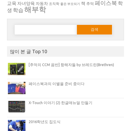
페이스북
학
교육
자녀양육
책
자동차
추억
조직학
좋은 부모되기
해부학
생
학습
다음 검색:
많이 본 글 Top 10
[추억의 CCM 음반] 항해자들 by 브레드린(Brethren)
페이스북과의 이별을 준비 중이다
X-Touch 이야기 (2) 한글매뉴얼 만들기
2016학년도 집도식