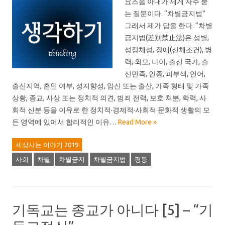
요즈음 아내가 제게 자주 묻
는 질문이다. “차별금지법”
그래서 제가 답을 한다. “차별
금지법(差別禁止法)은 성별,
성정체성, 장애(신체조건), 병
력, 외모, 나이, 출신 국가, 출
신민족, 인종, 피부색, 언어,
출신지역, 혼인 여부, 성지향성, 임신 또는 출산, 가족 형태 및 가족
상황, 종교, 사상 또는 정치적 의견, 범죄 전력, 보호 처분, 학력, 사
회적 신분 등을 이유로 한 정치적·경제적·사회적·문화적 생활의 모
든 영역에 있어서 합리적인 이유…
Read More »
세상사는 이야기 2019
사회
차별
차별금지
차별금지법
평등
기독교는 종교가 아니다 [5] – “기