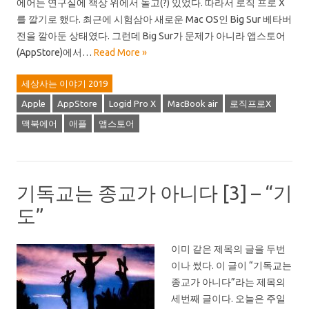
에어는 연구실에 책상 위에서 놀고(?) 있었다. 따라서 로직 프로 X
를 깔기로 했다. 최근에 시험삼아 새로운 Mac OS인 Big Sur 베타버
전을 깔아둔 상태였다. 그런데 Big Sur가 문제가 아니라 앱스토어
(AppStore)에서…
Read More »
세상사는 이야기 2019
Apple
AppStore
Logid Pro X
MacBook air
로직프로X
맥북에어
애플
앱스토어
기독교는 종교가 아니다 [3] – “기
도”
이미 같은 제목의 글을 두번
이나 썼다. 이 글이 “기독교는
종교가 아니다”라는 제목의
세번째 글이다. 오늘은 주일