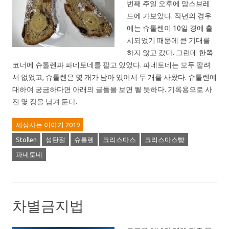
번째 주일 오후에 맘스브레
드에 가보았다. 작년의 경우
에는 슈톨렌이 10일 경에 출
시되었기 때문에 큰 기대를
하지 않고 갔다. 그런데 한쪽
코너에 슈톨렌과 파네토네를 팔고 있었다. 파네토네는 모두 팔려
서 없었고, 슈톨렌은 몇 개가 남아 있어서 두 개를 사왔다. 슈톨렌에
대하여 궁금하다면 아래의 글들을 보면 될 듯하다. 기록용으로 사
진 몇 장을 남겨 둔다.
세상사는 이야기 2019
Stollen
성탄절
슈톨렌
크리스마스
크리스마스빵
파네토네
차별금지법