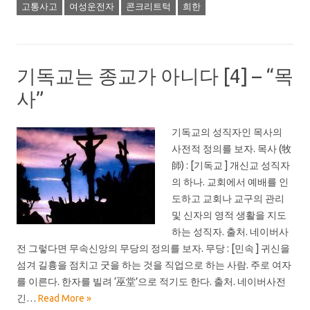
고통사고
여성운전자
콘크리트턱
희한
기독교는 종교가 아니다 [4] – “목
사”
기독교의 성직자인 목사의
사전적 정의를 보자. 목사 (牧
師) : [기독교 ] 개신교 성직자
의 하나. 교회에서 예배를 인
도하고 교회나 교구의 관리
및 신자의 영적 생활을 지도
하는 성직자. 출처. 네이버사
전 그렇다면 무속신앙의 무당의 정의를 보자. 무당 : [민속 ] 귀신을
섬겨 길흉을 점치고 굿을 하는 것을 직업으로 하는 사람. 주로 여자
를 이른다. 한자를 빌려 ‘巫堂’으로 적기도 한다. 출처. 네이버사전
긴…
Read More »