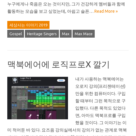
누구에게나 죽음은 오는 것이지만, 그가 건강하게 멤버들과 함께
활동하는 모습을 보고 싶었는데, 아쉽고 슬픈…
Read More »
세상사는 이야기 2019
Gospel
Heritage Singers
Max
Max Mace
맥북에어에 로직프로X 깔기
내가 사용하는 맥북에어는
오로지 강의(프리젠테이션)
만을 위한 컴퓨터이다. 구입
할 때부터 그런 목적으로 구
입했다. 다른 목적도 있었다
면, 아마도 맥북프로를 구입
했을 것이다. 그 이야기는 이
미 적어둔 바 있다. 요즈음 강의실에서의 강의가 없는 관계로 맥북