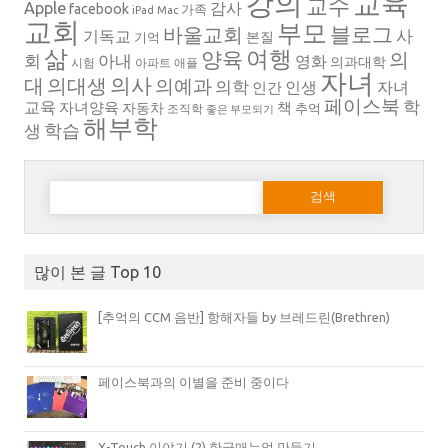
강의
교육
교수
Apple
감사
facebook
가족
iPad
Mac
교회
부모
블로그
바울교회
사
기독교
본질
기억
삶
여행
양육
의
회
아내
영화
의과대학
시험
아파트
애플
자녀
의대생
의사
대
의예과
의학
인생
자녀
인간
페이스북
학
교육
자녀양육
책
자동차
추억
조직학
좋은 부모되기
해부학
생
학습
다음 검색:
많이 본 글 Top 10
[추억의 CCM 음반] 항해자들 by 브레드린(Brethren)
페이스북과의 이별을 준비 중이다
X-Touch 이야기 (2) 한글매뉴얼 만들기