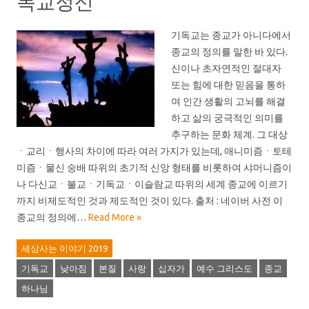
독교정신”
기독교는 종교가 아니다에서
종교의 정의를 말한 바 있다.
신이나 초자연적인 절대자
또는 힘에 대한 믿음을 통하
여 인간 생활의 고뇌를 해결
하고 삶의 궁극적인 의미를
추구하는 문화 체계. 그 대상
ㆍ교리ㆍ행사의 차이에 따라 여러 가지가 있는데, 애니미즘ㆍ토테
미즘ㆍ물신 숭배 따위의 초기적 신앙 형태를 비롯하여 샤머니즘이
나 다신교ㆍ불교ㆍ기독교ㆍ이슬람교 따위의 세계 종교에 이르기
까지 비제도적인 것과 제도적인 것이 있다. 출처 : 네이버 사전 이
종교의 정의에…
Read More »
세상사는 이야기 2019
기독교
낮아짐
본질
사랑
십자가
예수 그리스도
종교
하나님