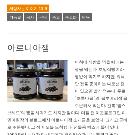
세상사는 이야기 2019
기독교
목사
무당
종교
종교화
탐욕
아로니아잼
아침에 식빵을 먹을 때에는
잼을 먹는다. 호밀식빵이라
잼없이 먹기도 하지만, 워낙
단 것을 좋아하는 나로선 잼
이 있으면 발라 먹는다. 주로
“초록마을“의 ‘블루베리잼‘을
주문해서 먹는다. 간혹 ‘맘스
브레드’의 잼을 사먹기도 하지만 말이다. 며칠 전 이웃블로그인 이
민아원장의 블로그에서 아로니아잼 소개글을 보았다. 그리고 곧바
로 주문했다. 그 잼이 오늘 도착했다. 선물용 박스에 들어 있다.
250g 짜리 두개가 한 세트이다. 포장박스가 너무 예쁘고 좋다.…