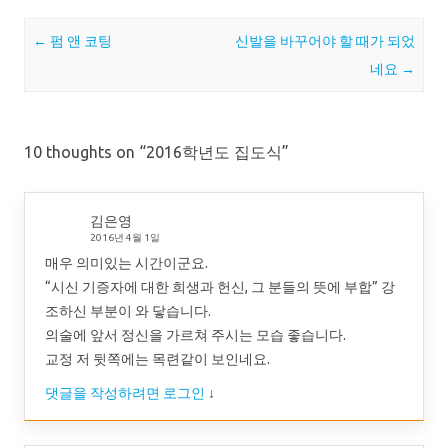
Post navigation
←
펌 앤 코팅
신발을 바꾸어야 할 때가 되었
네요
→
10 thoughts on “
2016학년도 집도식
”
김은영
2016년 4월 1일
매우 의미있는 시간이군요.
“시신 기증자에 대한 희생과 헌신, 그 분들의 뜻에 부합” 강
조하신 부분이 와 닿습니다.
의술에 앞서 정신을 가르쳐 주시는 모습 좋습니다.
교정 저 뒷쪽에는 목련같이 보인네요.
댓글을 작성하려면 로그인
↓