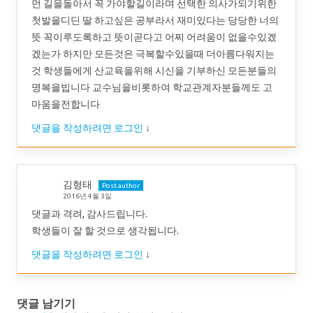
먼 길을돌아서 꼭 가야할길이라며 선택한 의사가되기위한
첫발을디딘 딸 하고싶은 공부라서 재미있다는 당당한 너의
뜻 꼭이루도록하고 뜻이곧다고 어찌 어려움이 없을수있겠
겠는가 하지만 모든것은 극복할수있을때 더아름다워지는
것 학생들에게 산교육을위해 시신을 기부하신 모든분들의
명복을빕니다 교수님을비롯하여 학교관계자분들께도 고
마움을전합니다
댓글을 작성하려면 로그인
↓
김형태
Post author
2016년 4월 3일
댓글과 격려, 감사드립니다.
학생들이 잘 할 것으로 생각됩니다.
댓글을 작성하려면 로그인
↓
댓글 남기기