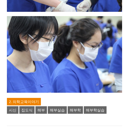
2. 의학교육이야기
시신
집도식
해부
해부실습
해부학
해부학실습