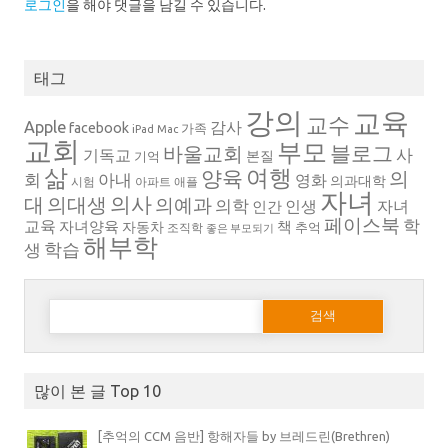
로그인
을 해야 댓글을 남길 수 있습니다.
태그
강의
교육
교수
Apple
감사
facebook
가족
iPad
Mac
교회
부모
블로그
바울교회
사
기독교
본질
기억
삶
여행
양육
의
회
아내
영화
의과대학
시험
아파트
애플
자녀
의대생
의사
대
의예과
의학
인생
자녀
인간
페이스북
학
교육
자녀양육
책
자동차
추억
조직학
좋은 부모되기
해부학
생
학습
다음 검색:
많이 본 글 Top 10
[추억의 CCM 음반] 항해자들 by 브레드린(Brethren)