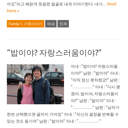
어요”라고 해맑게 웃음띈 얼굴로 내게 이야기한다. 내가…
Read
More »
Family 1. 가족이야기
아내
인격
“밥이야? 자랑스러움이야?”
아내 : “밥이야? 자랑스러움
이야?” 남편 : “밥이야” 아내 :
“아직 정신 못차렸군!” 남편 :
“……………” 아내 : “다시 묻
겠어. 밥이야, 자랑스러움이
야?” 남편 : “밥이야” 아내 :
“……………” 남편 : “남자가
한번 선택했으면 끝까지 가야징” 아내 : “자신의 결정을 번복할 수
있는 것도 용기야” 남편 : “밥이야” 아내 : “…………….”