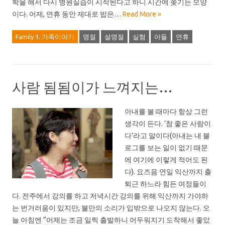
학을 해서 다시 병원실습이 시작된다고 하니 시간에 쫒기는 모양
이다. 어제, 연휴 동안 제대로 밥은…
Read More »
Family 1. 가족이야기
명절
설명절
실험
아들
연휴
사람 됨됨이가 느껴지는…
아내를 볼 때마다 항상 그런
생각이 든다. ‘참 좋은 사람이
다’라고 말이다(아내는 내 블
로그를 보는 일이 없기 때문
에 여기에 이렇게 적어도 된
다). 요즈음 연일 익산까지 출
퇴근 하느라 힘든 여정들이
다. 전주에서 강의를 하고 저녁시간 강의를 위해 익산까지 가야하
는 번거러움이 있지만, 불만의 소리가 입밖으로 나오지 않는다. 오
늘 아침엔 “어제는 조금 일찍 출발하니 어두워지기 도착해서 좋았