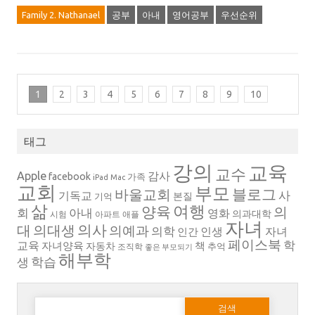
Family 2. Nathanael
공부
아내
영어공부
우선순위
1
2
3
4
5
6
7
8
9
10
태그
강의
교육
교수
Apple
감사
facebook
가족
iPad
Mac
교회
부모
블로그
바울교회
사
기독교
본질
기억
삶
여행
양육
의
회
아내
영화
의과대학
시험
아파트
애플
자녀
의대생
의사
대
의예과
의학
인생
자녀
인간
페이스북
학
교육
자녀양육
책
자동차
추억
조직학
좋은 부모되기
해부학
생
학습
다음 검색: