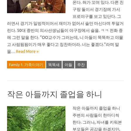
온다. 혀가 꼬여 있다. 다른 친
구랑 둘이서 경기장에 가서
프로야구를 보고 있단다. 그
러면서 경기가 일방적이어서 재미가 없어서 술만 마신다며 투덜거
린다. 50대 중반의 의사선생님들이 야구장에서 술을. ㅋㅋ 전화 중
에 그런 말을 한다. “OO교수가 그러는데, 니 아들이 똑똑하고 야물
고 사람됨됨이가 매우 좋다고 칭찬하더라. 너는 좋겠다.”라며 말
을…
Read More »
Family 1. 가족이야기
똑똑새
아들
주찬
작은 아들까지 졸업을 하니
작은 아들까지 졸업을 하니
주변의 사람들이 한마디씩
한다. 그러나, 자녀를 키워본
부모들은 공감을 하겠지만,