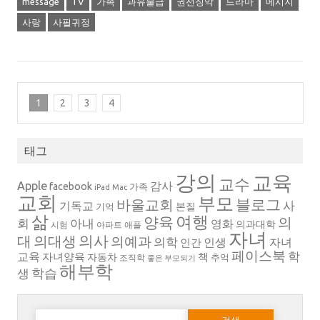
message
TV
가족
과유불급
권선징악
드라마
메시지
사랑
사필귀정
1
2
3
4
태그
강의
교육
교수
Apple
감사
facebook
가족
iPad
Mac
교회
부모
블로그
바울교회
사
기독교
본질
기억
삶
여행
양육
의
회
아내
영화
의과대학
시험
아파트
애플
자녀
의대생
의사
대
의예과
의학
인생
자녀
인간
페이스북
학
교육
자녀양육
책
자동차
추억
조직학
좋은 부모되기
해부학
생
학습
다음 검색: