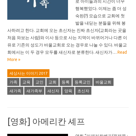
로 아이들과의 시간이 너무
행복했었다. 이제는 좀 더 성
숙된(?) 모습으로 교회에 첫
발을 내딛는 분들을 위해 봉
사하려고 한다. 교회에 오는 초신자는 진짜 초신자(교회라는 곳을
처음 와보는 사람)와 이사 등으로 사는 지역이 바뀌어거나 다른 이
유로 기존의 성도가 바울교회로 오는 경우로 나눌 수 있다. 바울교
회에서는 이 두 경우 모두를 새신자로 분류한다. 새신자가…
Read
More »
세상사는 이야기 2017
가족
교육
교인
교회
등록
등록교인
바울교회
새가족
새가족부
새신자
양육
초신자
[영화] 아메리칸 셰프