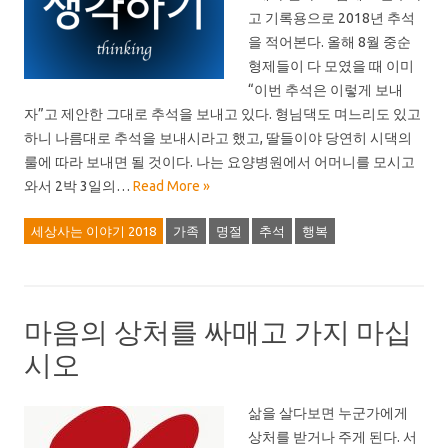
고 기록용으로 2018년 추석
을 적어본다. 올해 8월 중순
형제들이 다 모였을 때 이미
“이번 추석은 이렇게 보내
자”고 제안한 그대로 추석을 보내고 있다. 형님댁도 며느리도 있고
하니 나름대로 추석을 보내시라고 했고, 딸들이야 당연히 시댁의
룰에 따라 보내면 될 것이다. 나는 요양병원에서 어머니를 모시고
와서 2박 3일의…
Read More »
세상사는 이야기 2018
가족
명절
추석
행복
마음의 상처를 싸매고 가지 마십
시오
삶을 살다보면 누군가에게
상처를 받거나 주게 된다. 서