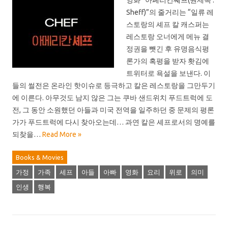
영화 “아페리칸쎼프(원제목 :
Sheff)”의 줄거리는 “일류 레
스토랑의 셰프 칼 캐스퍼는
레스토랑 오너에게 메뉴 결
정권을 뺏긴 후 유명음식평
론가의 혹평을 받자 홧김에
트위터로 욕설을 보낸다. 이
들의 썰전은 온라인 핫이슈로 등극하고 칼은 레스토랑을 그만두기
에 이른다. 아무것도 남지 않은 그는 쿠바 샌드위치 푸드트럭에 도
전, 그 동안 소원했던 아들과 미국 전역을 일주하던 중 문제의 평론
가가 푸드트럭에 다시 찾아오는데… 과연 칼은 셰프로서의 명예를
되찾을…
Read More »
Books & Movies
가정
가족
세프
아들
아빠
영화
요리
위로
의미
인생
행복