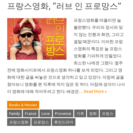
프랑스영화, “러브 인 프로망스”
프랑스영화를 떠올리면 늘
불편했다. 우리의 정서와 맞
지 않는 진행과 화면, 그리고
결말 때문이다. 이러한 프랑
스영화의 특징은 늘 프랑스
영화를 기피하게 만들었다.
최소한 나에겐 그랬다. 몇주
전에 영화사이트에서 프랑스영화 하나를 보게 되었다. 그리고 영
화에 대한 글을 써놓은 것으로 생각하고 잊고 있었다. 아침에 글을
찾아보니 영화를 본 직후에 적지 않은 듯 하다. 아침에 생각이 나서
이 영화에 대해 적어두려고 한다. 배경은…
Read More »
Books & Movies
Family
France
Love
Provence
가족
영화
프랑스
프랑스영화
프로망스
휴먼드라마