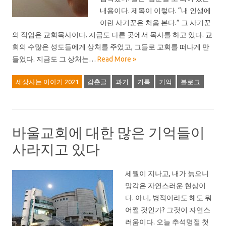
내용이다. 제목이 이렇다. “내 인생에
이런 사기꾼은 처음 본다.” 그 사기꾼
의 직업은 교회목사이다. 지금도 다른 곳에서 목사를 하고 있다. 교
회의 수많은 성도들에게 상처를 주었고, 그들로 교회를 떠나게 만
들었다. 지금도 그 상처는…
Read More »
세상사는 이야기 2021
감춘글
과거
기록
기억
블로그
바울교회에 대한 많은 기억들이
사라지고 있다
세월이 지나고, 내가 늙으니
망각은 자연스러운 현상이
다. 아니, 병적이라도 해도 뭐
어쩔 것인가? 그것이 자연스
러움이다. 오늘 추석명절 첫