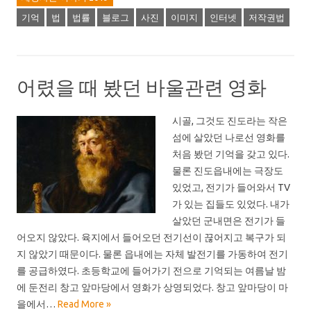
기억
법
법률
블로그
사진
이미지
인터넷
저작권법
어렸을 때 봤던 바울관련 영화
시골, 그것도 진도라는 작은
섬에 살았던 나로선 영화를
처음 봤던 기억을 갖고 있다.
물론 진도읍내에는 극장도
있었고, 전기가 들어와서 TV
가 있는 집들도 있었다. 내가
살았던 군내면은 전기가 들
어오지 않았다. 육지에서 들어오던 전기선이 끊어지고 복구가 되
지 않았기 때문이다. 물론 읍내에는 자체 발전기를 가동하여 전기
를 공급하였다. 초등학교에 들어가기 전으로 기억되는 여름날 밤
에 둔전리 창고 앞마당에서 영화가 상영되었다. 창고 앞마당이 마
을에서…
Read More »