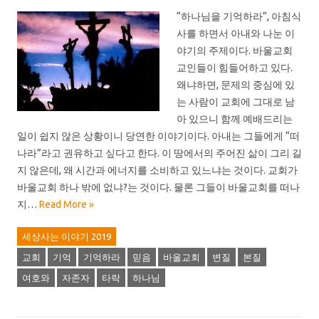
“하나님을 기억하라“, 아침식
사를 하면서 아내와 나눈 이
야기의 주제이다. 바울교회
교인들이 힘들어하고 있다.
왜냐하면, 문제의 중심에 있
는 사람이 교회에 그대로 남
아 있으니 함께 예배드리는
일이 쉽지 않은 상황이니 당연한 이야기이다. 아내는 그들에게 “떠
나라”라고 권유하고 싶다고 한다. 이 땅에서의 주어진 삶이 그리 길
지 않은데, 왜 시간과 에너지를 소비하고 있느냐는 것이다. 교회가
바울교회 하나 밖에 없냐?는 것이다. 물론 그들이 바울교회를 떠나
지…
Read More »
세상사는 이야기 2019
교회
기억
기억하라
믿음
바울교회
변질
본질
여호와
자존자
타락
하나님