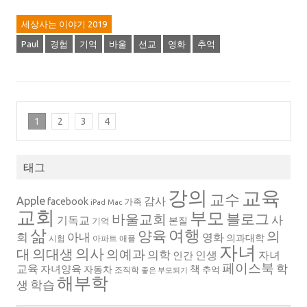
세상사는 이야기 2019
Paul
경험
기억
바울
선교
영화
추억
1
2
3
4
태그
강의
교육
교수
Apple
감사
facebook
가족
iPad
Mac
교회
부모
블로그
바울교회
사
기독교
본질
기억
삶
여행
양육
의
회
아내
영화
의과대학
시험
아파트
애플
자녀
의대생
의사
대
의예과
의학
인생
자녀
인간
페이스북
학
교육
자녀양육
책
자동차
추억
조직학
좋은 부모되기
해부학
생
학습