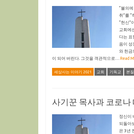
“불의에
취”를 
“헌신”
교회에선
다는 표
음이 성
와 헌금
이 되어 버린다. 그것을 객관적으로…
Read M
세상사는 이야기 2021
교회
기독교
본질
사기꾼 목사과 코로나
정신이 
되돌아보
은 3년