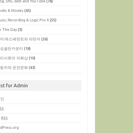
log, SNS, web and YouTube
(78)
ooks & Movies
(45)
sic, Recording & Logic Pro X
(55)
n This Day
(3)
어:에스페란토와 라틴어
(26)
옥성골든카운티
(18)
리사회의 자화상
(10)
동차와 운전문화
(43)
ust for Admin
그인
SS
글
RSS
dPress.org