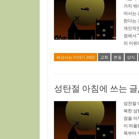
가지 밖
어서는 
한다는 
개인적인
정에서 
의 이유
세상사는 이야기 2022
교회
본질
상식
성탄절 아침에 쓰는 글
성찬절 
복한 성
잠을 이
이 떠올
목부터 