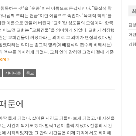
 침묵하는 것”을 “순종”이란 이름으로 둔갑시킨다. “물질적 착
최
“하나님께 드리는 헌금”이란 이름으로 속인다. “육체적 착취”를
이란 이름으로 만들어 버린다. ‘교회’란 성도들의 모임이다. 한국
김
 어느덧 교회는 “교회건물”을 의미하게 되었다. 교회가 성장했
아
현은 교회건물이 커졌다라는 의미로 그 의미가 변질되었다. 믿
김
장했다라는 의미는 종교적 행위(예배참석의 횟수와 비례하는)
의 액수를 의미하게 되었다. 교회 안에 갇히면 그것이 절대 기준
ore »
샤마니즘
종교
 때문에
바짝 들게 되었다. 살아온 시간도 되돌아 보게 되었고, 내 자신을
는 시간이 되기도 했다. 벌써 1년이 훌쩍 지났다. 진통의 시간
 전에 시작되었지만, 그 간의 시간들은 이제 기억에서도 희미해