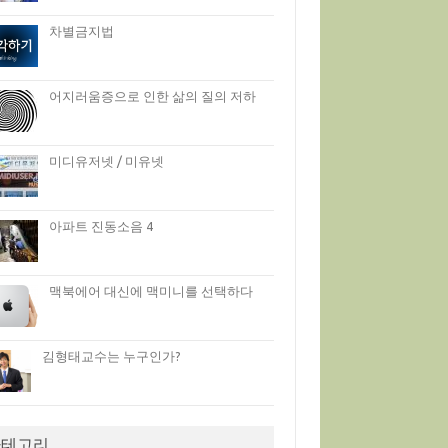
차별금지법
어지러움증으로 인한 삶의 질의 저하
미디유저넷 / 미유넷
아파트 진동소음 4
맥북에어 대신에 맥미니를 선택하다
김형태교수는 누구인가?
카테고리