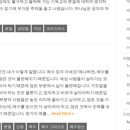
세
임에도 불구하고 몰락해 가는 기독교의 본질에 대하여 생각하
 수 없기에 무거운 주제들 들고 나왔습니다. 하나님은 공의의 하
세
세
본질
성탄절
이단
크리스마스
세
세
어
여
T
인 내가 이렇게 말합니다. 예수 믿지 마세요! 왜냐하면, 예수를
뉴
많은 것이 불편해지기 때문입니다. 세상 사람들이 살아가는 모
영
라야 하기 때문에 많은 부분에서 삶이 불편해집니다. 거짓말을
아야 하는 것은 물론이고, 정직하고 바르게 살아야하기 때문입
우
대부분의 사람들은 높은 자리에 올라가고 싶어하고, 많은 것을 가
해
하는데, 예수를 믿으면 더 낮아져야 하고, 많은 것에서 손해를 보
기 때문입니다. 한가지 예를…
Read More »
이런
Ap
본질
신앙
예수
예수 그리스도
예수정신