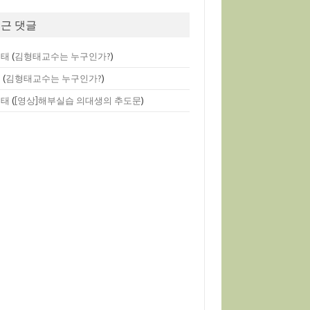
근 댓글
형태
(
김형태교수는 누구인가?
)
멘
(
김형태교수는 누구인가?
)
형태
(
[영상]해부실습 의대생의 추도문
)