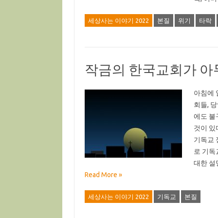
세상사는 이야기 2022
본질
위기
타락
작금의 한국교회가 아
아침에 
회들, 
에도 불
것이 있
기독교 
로 기독
대한 설
Read More »
세상사는 이야기 2022
기독교
본질