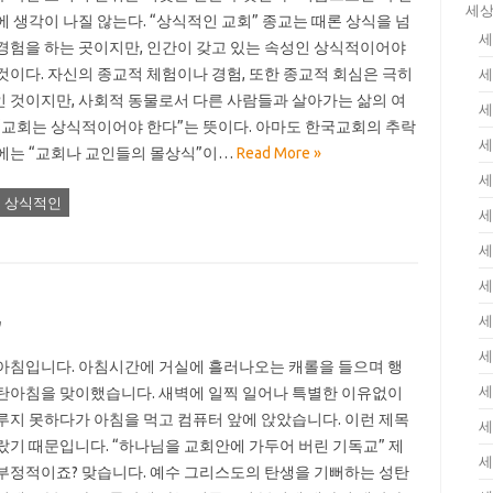
세상
에 생각이 나질 않는다. “상식적인 교회” 종교는 때론 상식을 넘
세
경험을 하는 곳이지만, 인간이 갖고 있는 속성인 상식적이어야
것이다. 자신의 종교적 체험이나 경험, 또한 종교적 회심은 극히
세
 것이지만, 사회적 동물로서 다른 사람들과 살아가는 삶의 여
세
“교회는 상식적이어야 한다”는 뜻이다. 아마도 한국교회의 추락
세
에는 “교회나 교인들의 몰상식”이…
Read More »
세
상식적인
세
세
세
,
세
세
아침입니다. 아침시간에 거실에 흘러나오는 캐롤을 들으며 행
세
탄아침을 맞이했습니다. 새벽에 일찍 일어나 특별한 이유없이
루지 못하다가 아침을 먹고 컴퓨터 앞에 앉았습니다. 이런 제목
세
랐기 때문입니다. “하나님을 교회안에 가두어 버린 기독교” 제
세
부정적이죠? 맞습니다. 예수 그리스도의 탄생을 기뻐하는 성탄