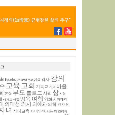
태그
강의
ple
감사
facebook
가족
iPad
Mac
교육
교회
수
바울
기독교
기억
부모
삶
블로그
회
사회
본질
시험
여행
양육
내
영화
의과대학
아파트
애플
의대생
의사
대
의예과
의학
인
인간
자녀
자녀교육
자녀양육
자동차
조직학