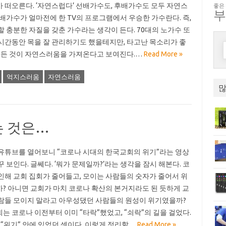
 떠오른다. ‘자연스럽다’ 선배가수도, 후배가수도 모두 자연스
좋은
후배가수가 얼마전에 한 TV의 프로그램에서 우승한 가수란다. 즉,
할 충분한 자질을 갖춘 가수라는 생각이 든다. 70대의 노가수 또
시간동안 목을 잘 관리하기도 했을테지만, 타고난 목소리가 좋
 모든 것이 자연스러움을 가져온다고 보여진다.…
Read More »
억지스러움
자연스러움
많
는 것은…
유튜브를 열어보니 “코로나 시대의 한국교회의 위기”라는 영상
꾸 보인다. 글쎄다. ‘뭐가 문제일까?’라는 생각을 잠시 해본다. 코
인해 교회 집회가 줄어들고, 모이는 사람들의 숫자가 줄어서 위
? 아니면 교회가 마치 코로나 확산의 본거지라도 된 듯하게 교
람들 모이지 말라고 아우성댔던 사람들의 원성이 위기였을까?
는 코로나 이전부터 이미 “타락”했었고, “쇠락”의 길을 걸었다.
미 “위기” 안에 있었던 셈이다. 이렇게 정리할…
Read More »