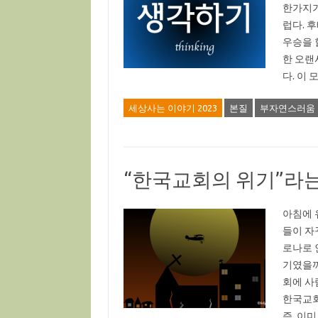
한가지가
럽다. 
우승을 
한 오랜
다. 이
세상사는 이야기 2023
본질
부자연스러움
“한국교회의 위기”라
아침에 
들이 자
로나로 
기였을까
회에 사
한국교회
즉, 이