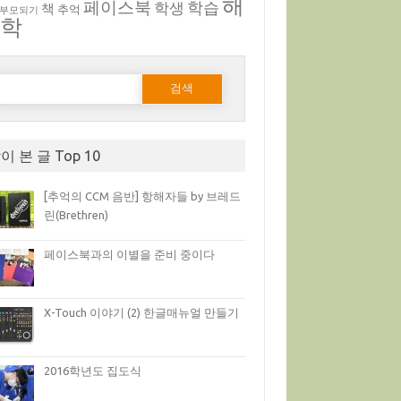
해
페이스북
학생
학습
책
추억
 부모되기
부학
다음 검색:
이 본 글 Top 10
[추억의 CCM 음반] 항해자들 by 브레드
린(Brethren)
페이스북과의 이별을 준비 중이다
X-Touch 이야기 (2) 한글매뉴얼 만들기
2016학년도 집도식