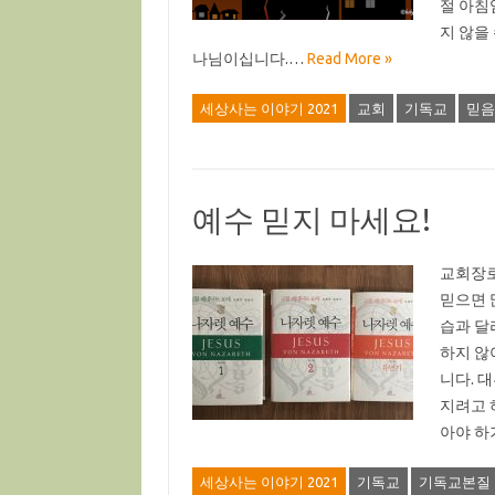
절 아침
지 않을
나님이십니다.…
Read More »
세상사는 이야기 2021
교회
기독교
믿음
예수 믿지 마세요!
교회장로
믿으면 
습과 달
하지 않
니다. 
지려고 
아야 하
세상사는 이야기 2021
기독교
기독교본질