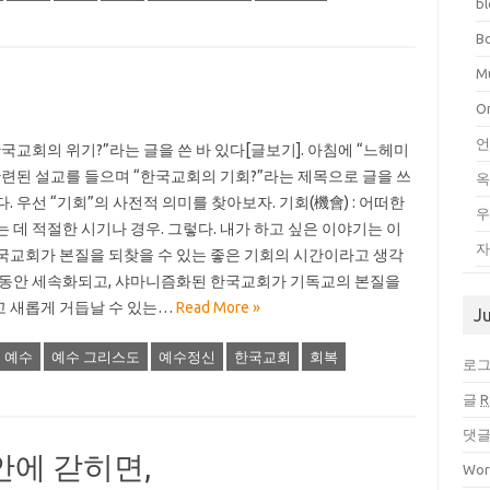
b
B
Mu
O
언
한국교회의 위기?”라는 글을 쓴 바 있다[글보기]. 아침에 “느헤미
관련된 설교를 들으며 “한국교회의 기회?”라는 제목으로 글을 쓰
. 우선 “기회”의 사전적 의미를 찾아보자. 기회(機會) : 어떠한
우
는 데 적절한 시기나 경우. 그렇다. 내가 하고 싶은 이야기는 이
자
국교회가 본질을 되찾을 수 있는 좋은 기회의 시간이라고 생각
그동안 세속화되고, 샤마니즘화된 한국교회가 기독교의 본질을
 새롭게 거듭날 수 있는…
Read More »
J
예수
예수 그리스도
예수정신
한국교회
회복
로
글
R
댓
안에 갇히면,
Wor