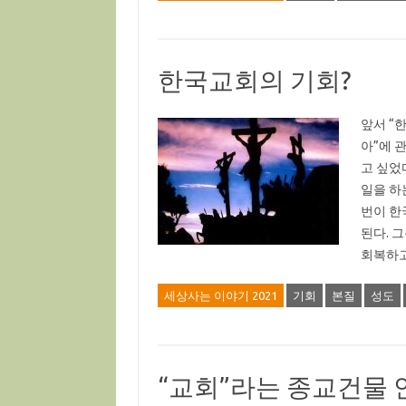
한국교회의 기회?
앞서 “
아”에 
고 싶었다
일을 하
번이 한
된다. 
회복하고
세상사는 이야기 2021
기회
본질
성도
“교회”라는 종교건물 