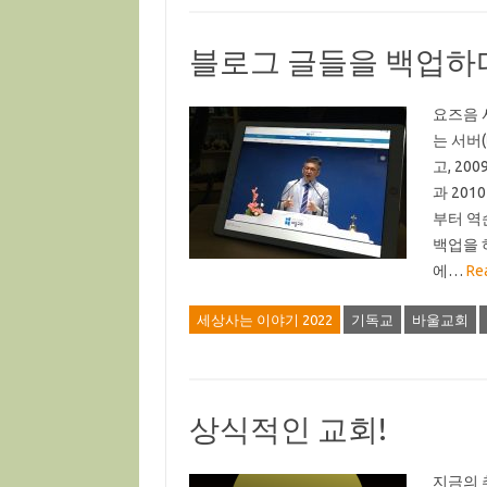
블로그 글들을 백업하
요즈음 
는 서버
고, 2
과 20
부터 역
백업을 
에…
Re
세상사는 이야기 2022
기독교
바울교회
상식적인 교회!
지금의 