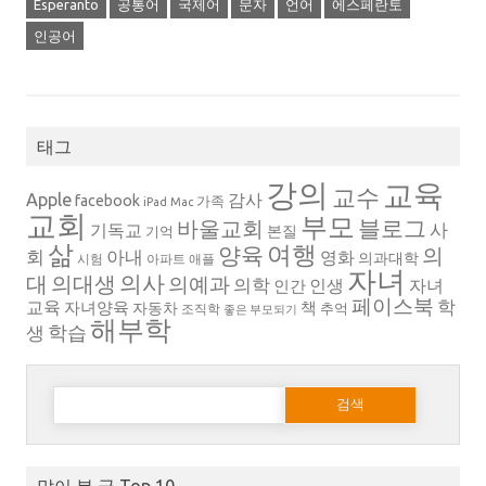
Esperanto
공통어
국제어
문자
언어
에스페란토
인공어
태그
강의
교육
교수
Apple
감사
facebook
가족
iPad
Mac
교회
부모
블로그
바울교회
사
기독교
본질
기억
삶
여행
양육
의
회
아내
영화
의과대학
시험
아파트
애플
자녀
의대생
의사
대
의예과
의학
인생
자녀
인간
페이스북
학
교육
자녀양육
책
자동차
추억
조직학
좋은 부모되기
해부학
생
학습
다음 검색: