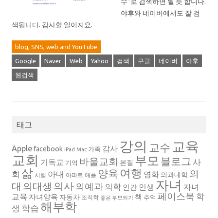
수”로 검색하면 될 듯 합니다.
야후와 네이버에서도 잘 검
색됩니다. 감사할 일이지요.
blog, SNS, web and YouTube
Google
Naver
Web
Yahoo
검색
구글
네이버
야후
웹겁색
태그
강의
교육
교수
Apple
감사
facebook
가족
iPad
Mac
교회
부모
블로그
바울교회
사
기독교
본질
기억
삶
여행
양육
의
회
아내
영화
의과대학
시험
아파트
애플
자녀
의대생
의사
대
의예과
의학
인생
자녀
인간
페이스북
학
교육
자녀양육
책
자동차
추억
조직학
좋은 부모되기
해부학
생
학습