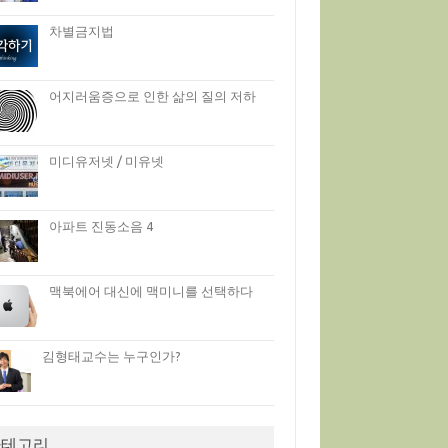
차별금지법
어지러움증으로 인한 삶의 질의 저하
미디유저넷 / 미유넷
아파트 진동소음 4
맥북에어 대신에 맥미니를 선택하다
김형태교수는 누구인가?
카테고리