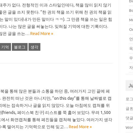
b
재주가 없다. 전형적인 이과 스타일인데다, 책을 많이 읽지 않기
B
좋은 글을 쓰지 못한다. “한 권의 책을 쓰기 위해 천 권의 책을 읽
는 말이 있다(내가 만든 말이다 ㅋㅋ). 그 만큼 책을 쓰는 일은 힘
Mu
이다. 나는 많은 글을 써놓는다. 잊혀질 기억에 대한 기록이다.
O
많은 글을 쓰는…
Read More »
언
기억
블로그
생각
우
자
J
을 통해 많은 분들과 소통을 하던 중, 여러가지 고민 끝에 페
완전히 떠난 것은 아니지만, “on this day”를 통해 날짜별로 캡
로
외에는 접속하거나 글을 읽지 않았다. 오늘 아침에도 캡쳐를 위
글
R
friends, 페이스북 친구) 리스트를 쭉 훑어 보았다. 무려 1,500
댓
드에서 화면캡쳐를 통해 페친들을 캡쳐해 놓았다. 여러가지 생각
갈수록 떨어지는 기억력으로 인해 잊고…
Read More »
Wor