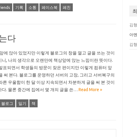
riends
기록
소통
페이스북
페친
최
김
아
앉는다
김
 앞에 앉아 있었지만 이렇게 블로그의 창을 열고 글을 쓰는 것이
니, 나의 생각으로 오랜만에 책상앞에 앉는 느낌이란 뜻이다.
발표되면서 학생들의 방문이 잦은 편이지만 이렇게 컴퓨터 앞
을 써 본다. 블로그를 운영하던 서버의 고장, 그리고 서버복구의
따른 우울함이 한 달 이상 지속되면서 차분하게 글을 써 본 것이
다. 물론 중간에 집에서 몇 개의 글을 쓴…
Read More »
블로그
일기
책