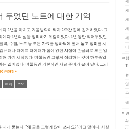
세
세
어 두었던 노트에 대한 기억
세
세
예과 2년을 마치고 겨울방학이 되자 2주간 집에 칩거하였다. 그
의예과 2년의 삶을 정리하기 위함이었다. 2년 동안 적어두었던
세
 달력, 수첩, 노트 등 모든 자료를 방바닥에 펼쳐 놓고 정리를 시
어
 컴퓨터나 타이프 라이터가 집에 없던 시절에 손글씨로 모든 일
리해 가기 시작했다. 며칠동안 그렇게 정리하는 것이 하루종일
여
하는 일이었다. 며칠동안 기본적인 자료 준비가 끝이 났다. 그리
T
ad More »
뉴
영
책자
추억
우
해
이런
Ap
 내게 묻는다. “왜 글을 그렇게 많이 쓰세요?”라고 말이다. 사실