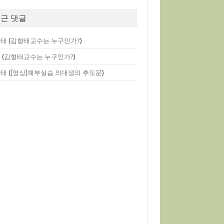
근 댓글
형태
(
김형태교수는 누구인가?
)
멘
(
김형태교수는 누구인가?
)
형태
(
[영상]해부실습 의대생의 추도문
)