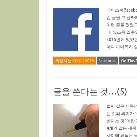
페이스북(facebo
던 글을 그 날짜
이런 글을 썼었구
다. 요즈음 일주
2015년에 있었
마다 까마득히 
세상사는 이야기 2018
facebook
On This 
글을 쓴다는 것…(5)
벌써 같은 제목의
는 것의 의미가 
쓴다는 것”이란 
4개의 같은 제목
사이에 써놓은 글