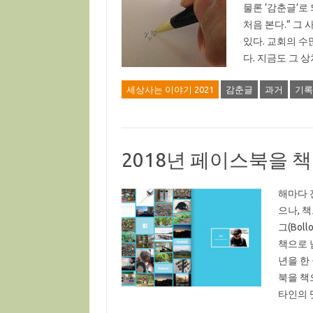
물론 ‘감춘글’로
처음 본다.” 그
있다. 교회의 수
다. 지금도 그 
세상사는 이야기 2021
감춘글
과거
기록
2018년 페이스북을 
해마다 
으나, 
그(Bo
책으로 
년을 한
북을 책
타인의 