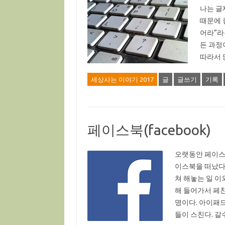
나는 글
때문에 
어라”라
든 과정
따라서 
세상사는 이야기 2017
글
글쓰기
기록
페이스북(facebook)
오랫동안 페이스북
이스북을 떠났다. 
쳐 해놓는 일 이
해 들어가서 페친(
명이다. 아이패
들이 스친다. 