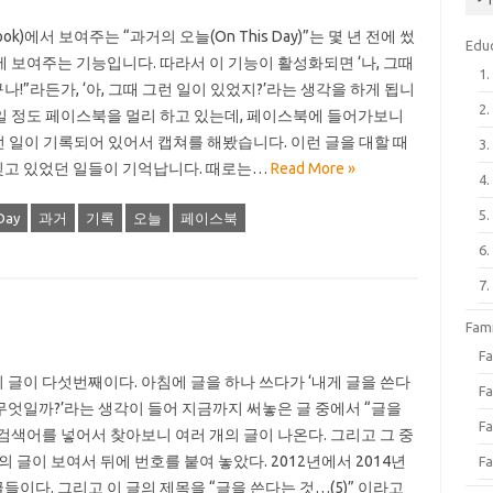
ok)에서 보여주는 “과거의 오늘(On This Day)”는 몇 년 전에 썼
Edu
에 보여주는 기능입니다. 따라서 이 기능이 활성화되면 ‘나, 그때
1
나!”라든가, ‘아, 그때 그런 일이 있었지?’라는 생각을 하게 됩니
2
일 정도 페이스북을 멀리 하고 있는데, 페이스북에 들어가보니
던 일이 기록되어 있어서 캡쳐를 해봤습니다. 이런 글을 대할 때
3
잊고 있었던 일들이 기억납니다. 때로는…
Read More »
4
5
Day
과거
기록
오늘
페이스북
6
7
Fa
F
 글이 다섯번째이다. 아침에 글을 하나 쓰다가 ‘내게 글을 쓴다
Fa
무엇일까?’라는 생각이 들어 지금까지 써놓은 글 중에서 “글을
Fa
검색어를 넣어서 찾아보니 여러 개의 글이 나온다. 그리고 그 중
의 글이 보여서 뒤에 번호를 붙여 놓았다. 2012년에서 2014년
Fa
들이다. 그리고 이 글의 제목을 “글을 쓴다는 것…(5)” 이라고