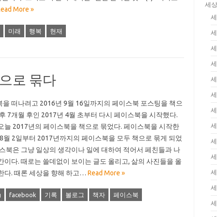
세상
ead More »
세
미래
행복
현재
세
세
세
책으로 묶다
세
세
을 떠나려고 2016년 9월 16일까지의 페이스북 포스팅을 책으
세
 후 7개월 후인 2017년 4월 초부터 다시 페이스북을 시작했다.
세
오늘 2017년의 페이스북을 책으로 묶었다. 페이스북을 시작한
년 8월 2일부터 2017년까지의 페이스북을 모두 책으로 묶게 되었
세
이스북은 그냥 일상의 생각이나 일에 대하여 적어서 페친들과 나
세
간이다. 때로는 쓸데없이 보이는 글도 올리고, 삶의 사진들을 올
세
한다. 때론 세상을 향해 하고…
Read More »
세
g
facebook
기록
볼로그
책자
페이스북
세