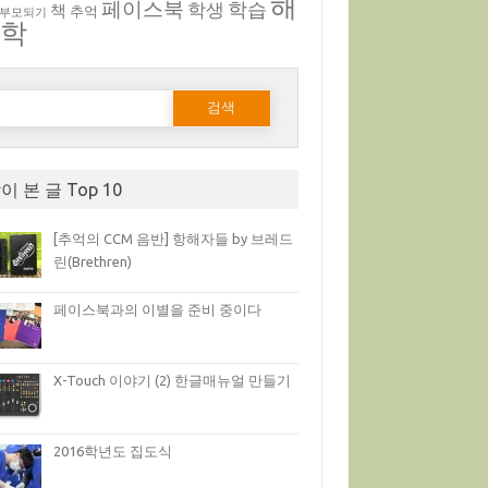
해
페이스북
학생
학습
책
추억
 부모되기
부학
다음 검색:
이 본 글 Top 10
[추억의 CCM 음반] 항해자들 by 브레드
린(Brethren)
페이스북과의 이별을 준비 중이다
X-Touch 이야기 (2) 한글매뉴얼 만들기
2016학년도 집도식