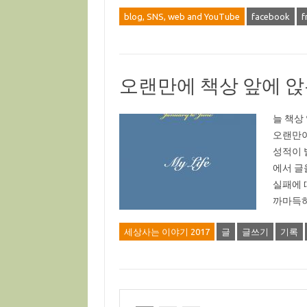
blog, SNS, web and YouTube
facebook
f
오랜만에 책상 앞에 
늘 책상
오랜만이
성적이 
에서 글
실패에 
까마득하
세상사는 이야기 2017
글
글쓰기
기록