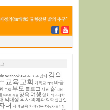
태그
강의
ple
감사
facebook
가족
iPad
Mac
교육
교회
수
바울
기독교
기억
부모
삶
블로그
회
사회
본질
시험
여행
양육
내
영화
의과대학
아파트
애플
의대생
의사
대
의예과
의학
인
인간
자녀
자녀교육
자녀양육
자동차
조직학