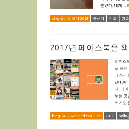
붙였다. 내게…
R
세상사는 이야기 2018
글쓰기
기록
만족
2017년 페이스북을 
페이스북
로 묶은
따라서 
2010
다. 페
누는 공
리기도 
blog, SNS, web and YouTube
2017
bollo