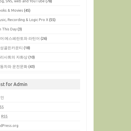
log, SNS, web and YouTube
(78)
ooks & Movies
(45)
sic, Recording & Logic Pro X
(55)
n This Day
(3)
어:에스페란토와 라틴어
(26)
옥성골든카운티
(18)
리사회의 자화상
(10)
동차와 운전문화
(43)
ust for Admin
그인
SS
글
RSS
dPress.org