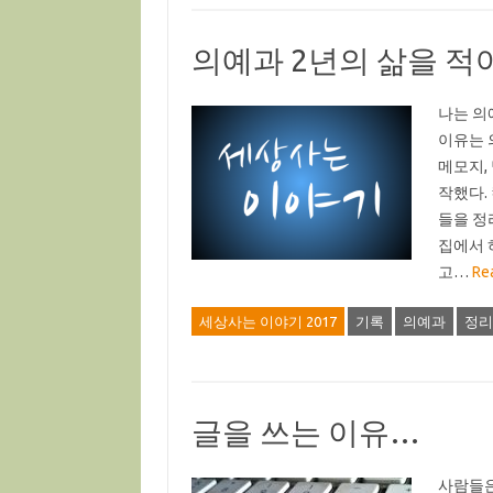
의예과 2년의 삶을 적
나는 의
이유는 
메모지,
작했다.
들을 정
집에서 
고…
Re
세상사는 이야기 2017
기록
의예과
정리
글을 쓰는 이유…
사람들은