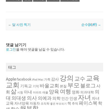
Post navigation
←
달 사진 찍기
순수(純粹)
→
댓글 남기기
로그인
을 해야 댓글을 남길 수 있습니다.
태그
강의
교육
교수
Apple
감사
facebook
가족
iPad
Mac
교회
부모
블로그
바울교회
사
기독교
본질
기억
삶
여행
양육
의
회
아내
영화
의과대학
시험
아파트
애플
자녀
의대생
의사
대
의예과
의학
인생
자녀
인간
페이스북
학
교육
자녀양육
책
자동차
추억
조직학
좋은 부모되기
해부학
생
학습