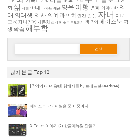
기독교
본질
기억
삶
여행
양육
의
회
아내
영화
의과대학
시험
아파트
애플
자녀
의대생
의사
대
의예과
의학
인생
자녀
인간
페이스북
학
교육
자녀양육
책
자동차
추억
조직학
좋은 부모되기
해부학
생
학습
다음 검색:
많이 본 글 Top 10
[추억의 CCM 음반] 항해자들 by 브레드린(Brethren)
페이스북과의 이별을 준비 중이다
X-Touch 이야기 (2) 한글매뉴얼 만들기