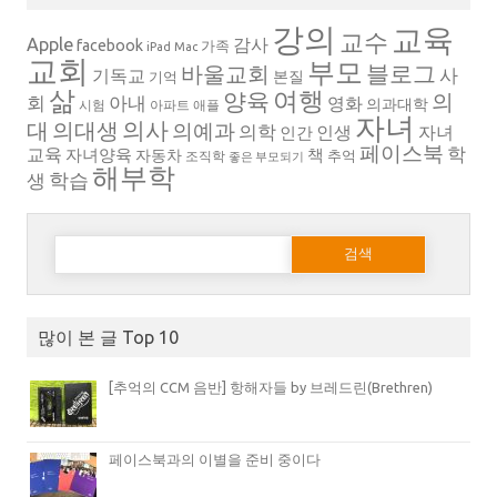
강의
교육
교수
Apple
감사
facebook
가족
iPad
Mac
교회
부모
블로그
바울교회
사
기독교
본질
기억
삶
여행
양육
의
회
아내
영화
의과대학
시험
아파트
애플
자녀
의대생
의사
대
의예과
의학
인생
자녀
인간
페이스북
학
교육
자녀양육
책
자동차
추억
조직학
좋은 부모되기
해부학
생
학습
다음 검색:
많이 본 글 Top 10
[추억의 CCM 음반] 항해자들 by 브레드린(Brethren)
페이스북과의 이별을 준비 중이다