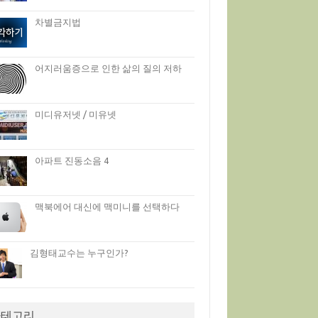
차별금지법
어지러움증으로 인한 삶의 질의 저하
미디유저넷 / 미유넷
아파트 진동소음 4
맥북에어 대신에 맥미니를 선택하다
김형태교수는 누구인가?
카테고리