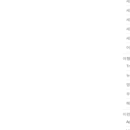
세
세
세
세
세
어
여
T
뉴
영
우
해
이런
Ap