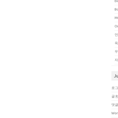
b
B
Mu
O
언
우
자
J
로
글
R
댓
Wor