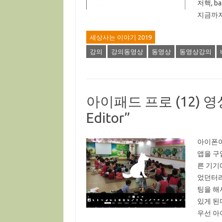
저핵, b
지금까지
세상사는 이야기 2019
강의
강의동영상
동영상
동영상강의
아이패드 프로 (12) 영상제
Editor”
아이폰이
앱을 구
른 기기
었던터라
팅을 해
있게 된다
우선 아