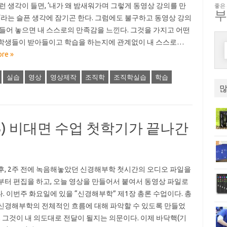
그런 생각이 들면, ‘내가 왜 밤새워가며 그렇게 동영상 강의를 만
좋은
’라는 슬픈 생각에 잠기곤 한다. 그럼에도 불구하고 동영상 강의
만들어 놓으면 내 스스로의 만족감을 느낀다. 그것을 가지고 어떤
학생들이 받아들이고 학습을 하는지에 관계없이 내 스스로…
re »
실습
영상
영상제작
조직학
조직학실습
학습
많
3) 비대면 수업 첫학기가 끝나간
후, 2주 전에 녹음해놓았던 신경해부학 첫시간의 오디오 파일을
부터 편집을 하고, 오늘 영상을 만들어서 붙여서 동영상 파일로
. 이번주 화요일에 있을 “신경해부학” 제1장 총론 수업이다. 총
신경해부학의 전체적인 흐름에 대해 파악할 수 있도록 만들었
만, 그것이 내 의도대로 전달이 될지는 의문이다. 이제 바닥핵(기