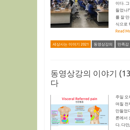
이다. 
들었나?
를 잘 
식으로 
Read Mo
세상사는 이야기 2021
동영상강의
만족감
동영상강의 이야기 (1
다
주일 오
며칠 전
만들었다
론에서 
다. 다