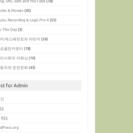
log, SNS, web and YouTube
(78)
ooks & Movies
(45)
sic, Recording & Logic Pro X
(55)
n This Day
(3)
어:에스페란토와 라틴어
(26)
옥성골든카운티
(18)
리사회의 자화상
(10)
동차와 운전문화
(43)
ust for Admin
그인
SS
글
RSS
dPress.org