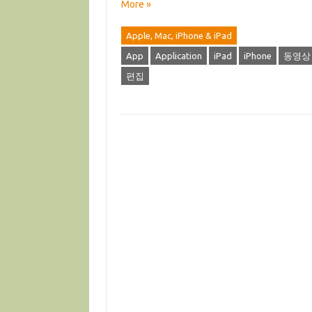
More »
Apple, Mac, iPhone & iPad
App
Application
iPad
iPhone
동영상
편집