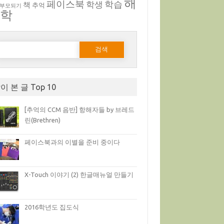
해
페이스북
학생
학습
책
추억
 부모되기
부학
다음 검색:
이 본 글 Top 10
[추억의 CCM 음반] 항해자들 by 브레드
린(Brethren)
페이스북과의 이별을 준비 중이다
X-Touch 이야기 (2) 한글매뉴얼 만들기
2016학년도 집도식