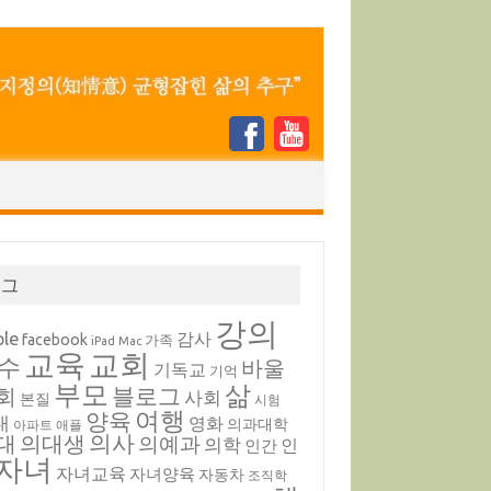
태그
강의
ple
감사
facebook
가족
iPad
Mac
교육
교회
수
바울
기독교
기억
부모
삶
블로그
회
사회
본질
시험
여행
양육
내
영화
의과대학
아파트
애플
의대생
의사
대
의예과
의학
인
인간
자녀
자녀교육
자녀양육
자동차
조직학