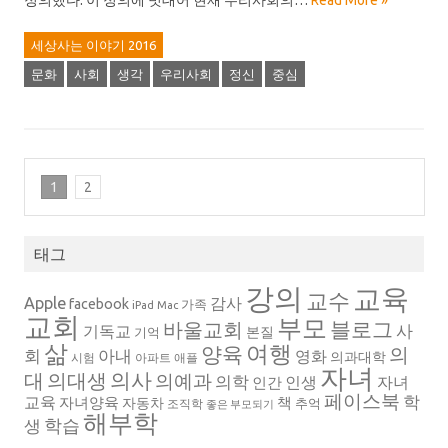
정의했다. 이 정의에 빗대어 현재 우리사회의…
Read More »
세상사는 이야기 2016
문화
사회
생각
우리사회
정신
중심
1
2
태그
강의
교육
교수
Apple
감사
facebook
가족
iPad
Mac
교회
부모
블로그
바울교회
사
기독교
본질
기억
삶
여행
양육
의
회
아내
영화
의과대학
시험
아파트
애플
자녀
의대생
의사
대
의예과
의학
인생
자녀
인간
페이스북
학
교육
자녀양육
책
자동차
추억
조직학
좋은 부모되기
해부학
생
학습