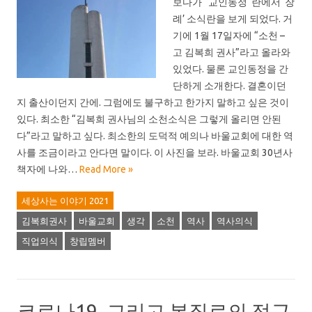
보다가 “교인동정“란에서 ‘장
례’ 소식란을 보게 되었다. 거
기에 1월 17일자에 “소천 –
고 김복희 권사”라고 올라와
있었다. 물론 교인동정을 간
단하게 소개한다. 결혼이던
지 출산이던지 간에. 그럼에도 불구하고 한가지 말하고 싶은 것이
있다. 최소한 “김복희 권사님의 소천소식은 그렇게 올리면 안된
다”라고 말하고 싶다. 최소한의 도덕적 예의나 바울교회에 대한 역
사를 조금이라고 안다면 말이다. 이 사진을 보라. 바울교회 30년사
책자에 나와…
Read More »
세상사는 이야기 2021
김복희권사
바울교회
생각
소천
역사
역사의식
직업의식
창립멤버
코로나19, 그리고 본질로의 접근