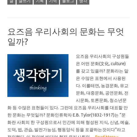
글
글쓰기
기록
기억
블로그
생각
요즈음 우리사회의 문화는 무엇
일까?
요즈음 우리사회의 구성원들
은 어떤 문화(文化, culture)
를 갖고 있을까? 문화라는 말
은 수많은 표현에서 사용된
다. 이를테면, 농경문화, 유교
문화, 대중문화, 공연문화, 전
시문화, 토론문화, 청소년문
화 등 수많은 표현들이 있다. 그런데 요즈음 우리사회를 대표할 만
한 문화는 무엇일까? 문화인류학자 E.B. Tylor(1832-1917)는 “문
화란 사회의 한 구성원으로서 인간에 의해 형성된 지식, 신념, 예술,
도덕, 법, 관습, 발전가능성, 행동양식 등을 포괄하는것이다“라고