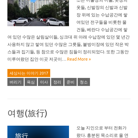
소는 이불장의 이불, 옷장의
옷들, 신발장의 신발과 신발
장 위에 있는 수납공간에 쌓
여있던 전구들을 비롯한 물
건들, 베란다 수납공간에 쌓
여 있던 수많은 살림살이들, 싱크대 위 아래 수납장에 있던 몇 년간
사용하지 않고 쌓여 있던 수많은 그릇들, 붙방이장에 있던 작은 박
스들과 집기들, 등 참으로 수많은 짐들이 정리되었다. 또한 그동안
미루어왔던 집안 이곳 저곳이…
Read More »
세상사는 이야기 2017
버리기
욕심
이사
정리
준비
청소
여행(旅行)
오늘 지인으로 부터 전화가
왔다. 흥분된 목소리로 올 연