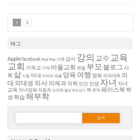
1
2
태그
강의
교육
교수
Apple
감사
facebook
가족
iPad
Mac
교회
부모
블로그
바울교회
사
기독교
본질
기억
삶
여행
양육
의
회
아내
영화
의과대학
시험
아파트
애플
자녀
의대생
의사
대
의예과
의학
인생
자녀
인간
페이스북
학
교육
자녀양육
책
자동차
추억
조직학
좋은 부모되기
해부학
생
학습
다음 검색: