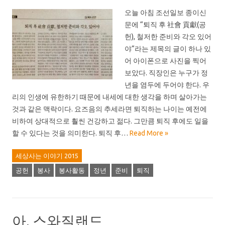
오늘 아침 조선일보 종이신
문에 “퇴직 후 社會 貢獻(공
헌), 철저한 준비와 각오 있어
야“라는 제목의 글이 하나 있
어 아이폰으로 사진을 찍어
보았다. 직장인은 누구가 정
년을 염두에 두어야 한다. 우
리의 인생에 유한하기 때문에 내세에 대한 생각을 하며 살아가는
것과 같은 맥락이다. 요즈음의 추세라면 퇴직하는 나이는 예전에
비하여 상대적으로 훨씬 건강하고 젊다. 그만큼 퇴직 후에도 일을
할 수 있다는 것을 의미한다. 퇴직 후…
Read More »
세상사는 이야기 2015
공헌
봉사
봉사활동
정년
준비
퇴직
아, 스와질랜드