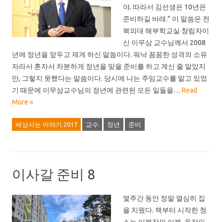
야. 따라서 김선생은 10년은
준비하길 바래.” 이 말씀은 전
북의대 해부학교실 창립자이
신 이무삼 교수님께서 2008
년에 정년을 앞두고 제게 하신 말씀이다. 워낙 꼼꼼한 성격의 소유
자라서 혼자서 차분하게 정년을 맞을 준비를 하고 계신 줄 알았지
만, 그렇지 못했다는 말씀이다. 당시에 나는 주임교수를 맡고 있었
기 때문에 이무삼교수님의 정년에 관련된 모든 일들을…
Read
More »
세상사는 이야기 2017
교수
정년
준비
이사갈 준비 8
몇주간 동안 정말 열심히 집
을 치웠다. 책부터 시작한 청