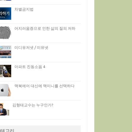
차별금지법
어지러움증으로 인한 삶의 질의 저하
미디유저넷 / 미유넷
아파트 진동소음 4
맥북에어 대신에 맥미니를 선택하다
김형태교수는 누구인가?
카테고리