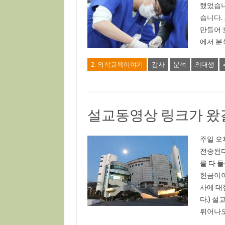
했었습니
습니다.
만들어 
에서 분
2. 의학교육이야기
감사
분석
의대생
설교동영상 링크가 왔
주일 오
전송된다
를 다 
헌금이야
사에 대
다.) 
튀어나오