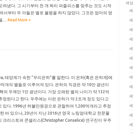
세상
오려냈다. 그 시기부터 천 개 짜리 퍼즐피스를 맞추는 것도 시작
세
어려서부터 두 아들은 별로 불평을 하지 않았다. 그것은 엄마의 영
컸을…
Read More »
세
세
세
세
세
세
세
actea, 태양계가 속한 “우리은하”를 말한다. 이 은하(혹은 은하계)에
000억개의 별들로 이루어져 있다. 은하의 직경은 약 10만 광년이
세
심핵의 두께만 1만 광년이다. 가장 오래된 별의 나이가 약 132억
세
추정된다고 한다. 우주에는 이런 은하가 약 2조개 정도 있다고
세
 있다. 1996년 허블만원경으로 관찰하여 1,200억개라고 추정
)한 바 있으나, 20년이 지난 2016년 영국 노팅엄대학교 천문물
세
크리스토퍼 콘셀리스(Christopher Conselice) 연구진이 우주
세