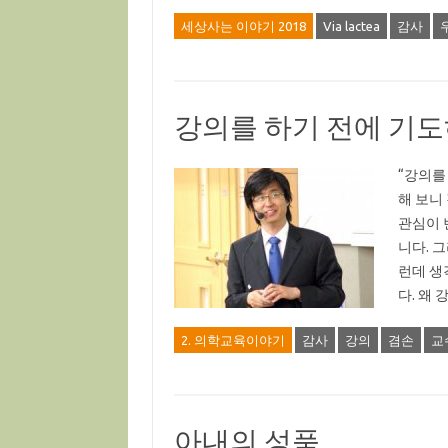
세상사는 이야기 2018
Via lactea
감사
강의를 하기 전에 기도
“강의를
해 보니
관심이 
니다. 
런데 생
다. 왜
2. 의학교육이야기
감사
강의
겸손
교
아내의 성품