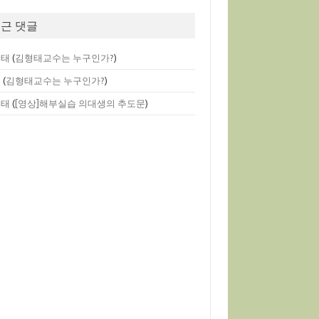
근 댓글
형태
(
김형태교수는 누구인가?
)
멘
(
김형태교수는 누구인가?
)
형태
(
[영상]해부실습 의대생의 추도문
)