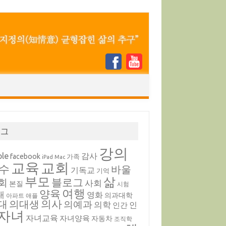
태그
강의
ple
감사
facebook
가족
iPad
Mac
교육
교회
수
바울
기독교
기억
부모
삶
블로그
회
사회
본질
시험
여행
양육
내
영화
의과대학
아파트
애플
의대생
의사
대
의예과
의학
인
인간
자녀
자녀교육
자녀양육
자동차
조직학