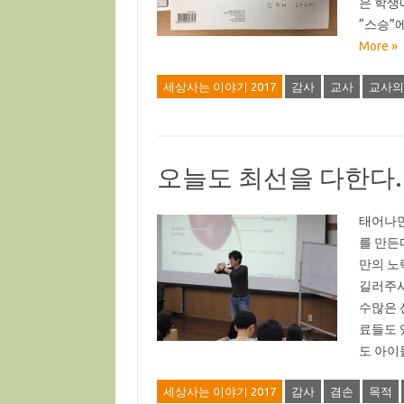
은 학생
“스승”
More »
세상사는 이야기 2017
감사
교사
교사의
오늘도 최선을 다한다.
태어나면
를 만든
만의 노
길러주시
수많은 
료들도 
도 아이
세상사는 이야기 2017
감사
겸손
목적