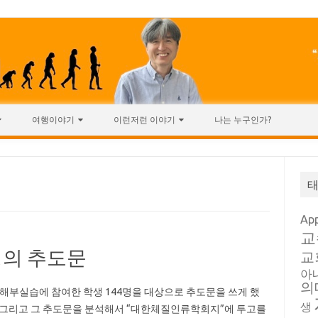
여행이야기
이런저런 이야기
나는 누구인가?
Ap
교
생의 추도문
교
아
의
년 해부실습에 참여한 학생 144명을 대상으로 추도문을 쓰게 했
생
 그리고 그 추도문을 분석해서 “대한체질인류학회지”에 투고를