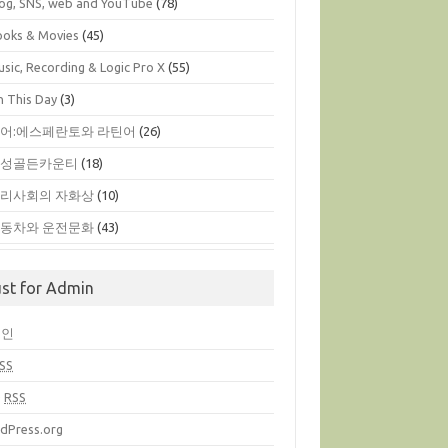
log, SNS, web and YouTube
(78)
ooks & Movies
(45)
sic, Recording & Logic Pro X
(55)
n This Day
(3)
어:에스페란토와 라틴어
(26)
옥성골든카운티
(18)
리사회의 자화상
(10)
동차와 운전문화
(43)
ust for Admin
그인
SS
글
RSS
dPress.org