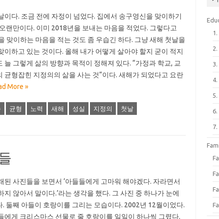
날이다. 조금 전에 자정이 넘었다. 집에서 송구영신을 맞이하기
Edu
 오랜만이다. 이미 2018년을 보내는 마음을 적었다. 그렇다고
1
년을 맞이하는 마음을 적는 것도 좀 우습긴 하다. 그냥 새해 첫날을
2
맞이하고 있는 것이다. 올해 내가 어떻게 살아야 할지 굳이 적지
 늘 그렇게 삶의 방향과 목적이 정해져 있다. “가정과 학교, 교
3
 균형잡힌 지정의의 삶을 사는 것“이다. 새해가 되었다고 요란
4
ad More »
5
손
균형
노력
새해
성실
지정의
첫날
6
7
Fa
들들
F
Fa
래된 사진들을 보면서 ‘아들들에게 고마워 해야겠다. 자라면서
Fa
하지 않아서 말이다.’라는 생각을 했다. 그 사진 중 하나가 눈에
. 둘째 아들이 호랑이를 그리는 모습이다. 2002년 12월이었다.
Fa
들에게 크리스마스 선물로 줄 호랑이를 일일이 하나씩 그렸다.