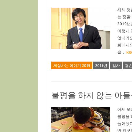
새해 첫
는 정말
2019
이렇게 
않더라도
회에서의
을…
Re
세상사는 이야기 2019
2019년
감사
겸
불평을 하지 않는 아
어제 오
불평을 
들어왔다
반 친구