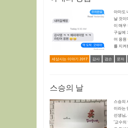
아마도 
날 것이
이 매우
구실에 
어 응원
를 지켜
세상사는 이야기 2017
감사
겸손
문자
스승의 날
스승의 
이라는 
선생님, 
‘교수의