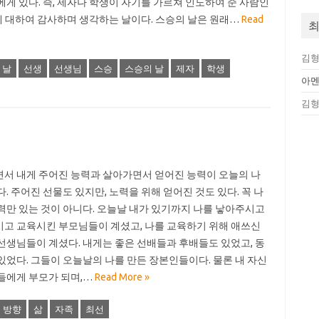
에게 있다. 즉, 제자나 학생이 자기를 가르쳐 인도하여 준 사람인
에 대하여 감사하며 생각하는 날이다. 스승의 날은 원래…
Read
최
김
 날
선생
선생님
스승
스승의 날
제자
학생
아
김
서 내게 주어진 능력과 살아가면서 얻어진 능력이 오늘의 나
다. 주어진 선물도 있지만, 노력을 위해 얻어진 것도 있다. 꼭 나
력만 있는 것이 아니다. 오늘날 내가 있기까지 나를 낳아주시고
고 교육시킨 부모님들이 계셨고, 나를 교육하기 위해 애쓰신
선생님들이 계셨다. 내게는 좋은 선배들과 후배들도 있었고, 동
있었다. 그들이 오늘날의 나를 만든 장본인들이다. 물론 내 자신
들에게 부모가 되며,…
Read More »
방향
삶
자족
최선