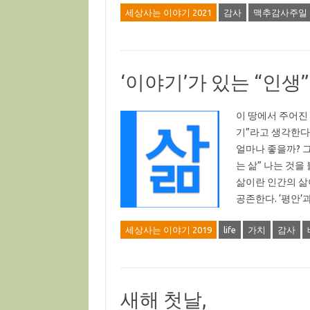
세상사는 이야기 2021
감사
맥추감사주일
‘이야기’가 있는 “인생”
이 땅에서 주어진
기”라고 생각한다
얼마나 좋을까? 그
는 삶” 나는 것
삶이란 인간의 삶이
공존한다. ‘평안’과
세상사는 이야기 2019
life
가치
감사
새해 첫날,