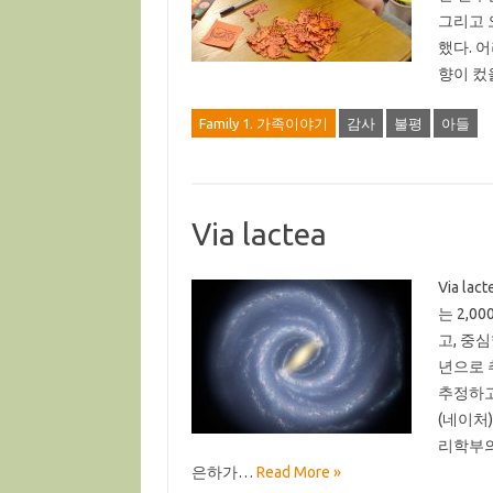
그리고 
했다. 
향이 
Family 1. 가족이야기
감사
불평
아들
Via lactea
Via l
는 2,
고, 중
년으로 
추정하고
(네이처
리학부의 
은하가…
Read More »