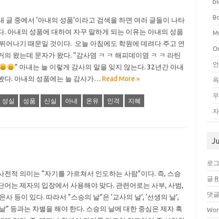
b
B
내 글 중에서 ‘아내의 성품‘이라고 검색을 하면 여러 글들이 나타
다. 아내의 성품에 대하여 자꾸 말하게 되는 이유는 아내의 성품
Mu
 뛰어나기 때문일 것이다. 오늘 아침에도 학원에 데려다 주고 연
O
거의 왔는데 문자가 왔다. “감사염 ㅋ ㅋ 해피데이염 ㅋ ㅋ 라틴
언
” 아내는 늘 이렇게 감사의 말을 잊지 않는다. 32년간 아내
봤다. 아내의 성품에는 늘 감사가…
Read More »
우
성실
성품
신실
아내
온유
인격
지혜
자
J
로
사전적 의미는 “자기를 가르쳐서 인도하는 사람”이다. 즉, 스승
글
R
단어는 제자의 입장에서 사용해야 맞다. 관련어로는 사부, 사범,
댓
은사 등이 있다. 따라서 “스승의 날”은 ‘교사의 날’, ‘선생의 날’,
 날” 등과는 차별을 해야 한다. 스승의 날에 대한 중심은 제자 혹
Wor