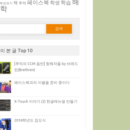
해
페이스북
학생
학습
책
추억
 부모되기
부학
다음 검색:
이 본 글 Top 10
[추억의 CCM 음반] 항해자들 by 브레드
린(Brethren)
페이스북과의 이별을 준비 중이다
X-Touch 이야기 (2) 한글매뉴얼 만들기
2016학년도 집도식