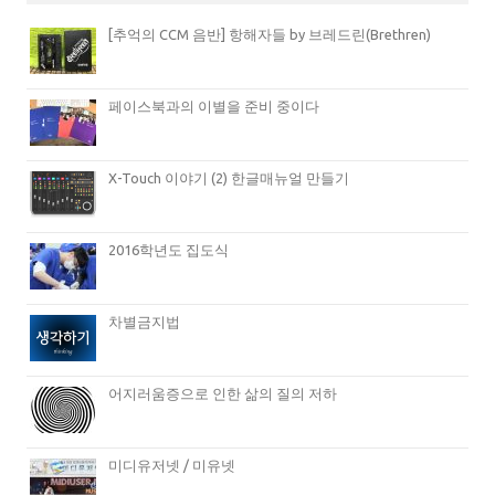
[추억의 CCM 음반] 항해자들 by 브레드린(Brethren)
페이스북과의 이별을 준비 중이다
X-Touch 이야기 (2) 한글매뉴얼 만들기
2016학년도 집도식
차별금지법
어지러움증으로 인한 삶의 질의 저하
미디유저넷 / 미유넷