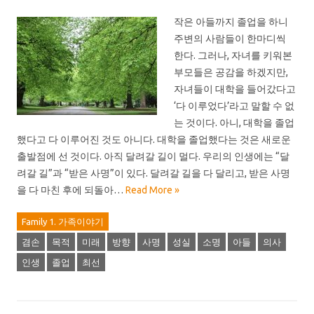
작은 아들까지 졸업을 하니
주변의 사람들이 한마디씩
한다. 그러나, 자녀를 키워본
부모들은 공감을 하겠지만,
자녀들이 대학을 들어갔다고
‘다 이루었다’라고 말할 수 없
는 것이다. 아니, 대학을 졸업
했다고 다 이루어진 것도 아니다. 대학을 졸업했다는 것은 새로운
출발점에 선 것이다. 아직 달려갈 길이 멀다. 우리의 인생에는 “달
려갈 길”과 “받은 사명”이 있다. 달려갈 길을 다 달리고, 받은 사명
을 다 마친 후에 되돌아…
Read More »
Family 1. 가족이야기
겸손
목적
미래
방향
사명
성실
소명
아들
의사
인생
졸업
최선