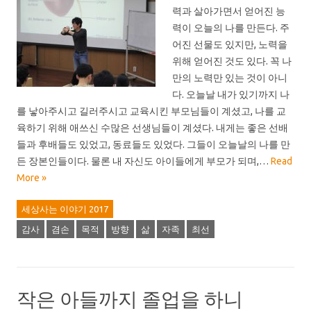
력과 살아가면서 얻어진 능
력이 오늘의 나를 만든다. 주
어진 선물도 있지만, 노력을
위해 얻어진 것도 있다. 꼭 나
만의 노력만 있는 것이 아니
다. 오늘날 내가 있기까지 나
를 낳아주시고 길러주시고 교육시킨 부모님들이 계셨고, 나를 교
육하기 위해 애쓰신 수많은 선생님들이 계셨다. 내게는 좋은 선배
들과 후배들도 있었고, 동료들도 있었다. 그들이 오늘날의 나를 만
든 장본인들이다. 물론 내 자신도 아이들에게 부모가 되며,…
Read
More »
세상사는 이야기 2017
감사
겸손
목적
방향
삶
자족
최선
작은 아들까지 졸업을 하니