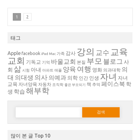
1
2
태그
강의
교육
교수
Apple
감사
facebook
가족
iPad
Mac
교회
부모
블로그
바울교회
사
기독교
본질
기억
삶
여행
양육
의
회
아내
영화
의과대학
시험
아파트
애플
자녀
의대생
의사
대
의예과
의학
인생
자녀
인간
페이스북
학
교육
자녀양육
책
자동차
추억
조직학
좋은 부모되기
해부학
생
학습
다음 검색:
많이 본 글 Top 10