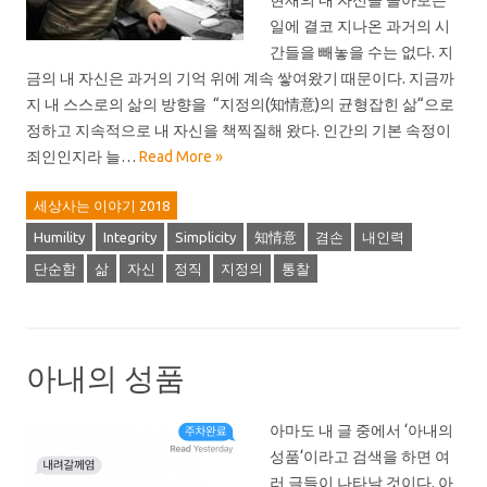
현재의 내 자신을 돌아보는
일에 결코 지나온 과거의 시
간들을 빼놓을 수는 없다. 지
금의 내 자신은 과거의 기억 위에 계속 쌓여왔기 때문이다. 지금까
지 내 스스로의 삶의 방향을 “지정의(知情意)의 균형잡힌 삶“으로
정하고 지속적으로 내 자신을 책찍질해 왔다. 인간의 기본 속정이
죄인인지라 늘…
Read More »
세상사는 이야기 2018
Humility
Integrity
Simplicity
知情意
겸손
내인력
단순함
삶
자신
정직
지정의
통찰
아내의 성품
아마도 내 글 중에서 ‘아내의
성품‘이라고 검색을 하면 여
러 글들이 나타날 것이다. 아