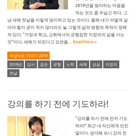
2019년을 맞이하는 마음을
적는 것도 좀 우습긴 하다. 그
냥 새해 첫날을 이렇게 맞이하고 있는 것이다. 올해 내가 어떻게 살
아야 할지 굳이 적지 않더라도 늘 그렇게 삶의 방향과 목적이 정해
져 있다. “가정과 학교, 교회에서의 균형잡힌 지정의의 삶을 사는
것“이다. 새해가 되었다고 요란을…
Read More »
세상사는 이야기 2019
2019년
감사
겸손
균형
노력
새해
성실
지정의
첫날
강의를 하기 전에 기도하라!
“강의를 하기 전에 먼저 기도
하라!” 최근 내 자신에게 던진
말이다. 생각해 보니 강의 전