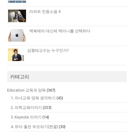
아파트 진동소음 4
맥북에어 대신에 맥미니를 선택하다
김형태교수는 누구인가?
카테고리
Education 교육과 양육
(367)
1. 자녀교육∙양육 생각하기
(45)
2. 의학교육이야기
(253)
3. Keynote 이야기
(14)
4. 유아∙좋은 부모되기(완결)
(30)