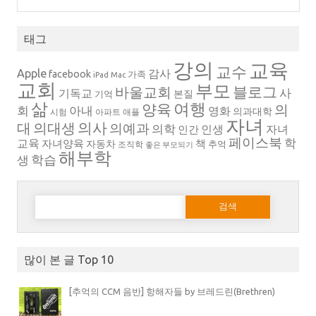
태그
강의
교육
교수
Apple
감사
facebook
가족
iPad
Mac
교회
부모
블로그
바울교회
사
기독교
본질
기억
삶
여행
양육
의
회
아내
영화
의과대학
시험
아파트
애플
자녀
의대생
의사
대
의예과
의학
인생
자녀
인간
페이스북
학
교육
자녀양육
책
자동차
추억
조직학
좋은 부모되기
해부학
생
학습
다음 검색:
많이 본 글 Top 10
[추억의 CCM 음반] 항해자들 by 브레드린(Brethren)