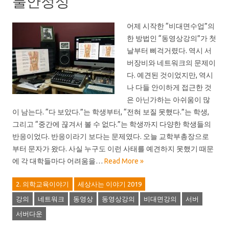
불안정성
어제 시작한 “비대면수업”의
한 방법인 “동영상강의”가 첫
날부터 삐걱거렸다. 역시 서
버장비와 네트워크의 문제이
다. 예견된 것이었지만, 역시
나 다들 안이하게 접근한 것
은 아닌가하는 아쉬움이 많
이 남는다. “다 보았다.”는 학생부터, “전혀 보질 못했다.”는 학생,
그리고 “중간에 끊겨서 볼 수 없다.”는 학생까지 다양한 학생들의
반응이었다. 반응이라기 보다는 문제였다. 오늘 교학부총장으로
부터 문자가 왔다. 사실 누구도 이런 사태를 예견하지 못했기 때문
에 각 대학들마다 어려움을…
Read More »
2. 의학교육이야기
세상사는 이야기 2019
강의
네트워크
동영상
동영상강의
비대면강의
서버
서버다운