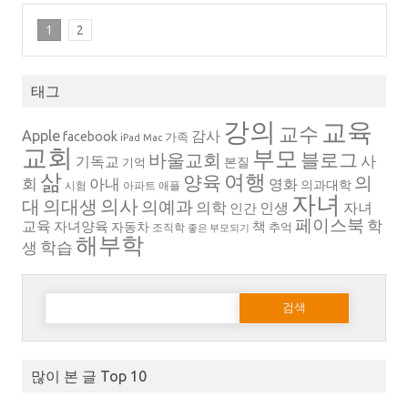
1
2
태그
강의
교육
교수
Apple
감사
facebook
가족
iPad
Mac
교회
부모
블로그
바울교회
사
기독교
본질
기억
삶
여행
양육
의
회
아내
영화
의과대학
시험
아파트
애플
자녀
의대생
의사
대
의예과
의학
인생
자녀
인간
페이스북
학
교육
자녀양육
책
자동차
추억
조직학
좋은 부모되기
해부학
생
학습
다음 검색:
많이 본 글 Top 10