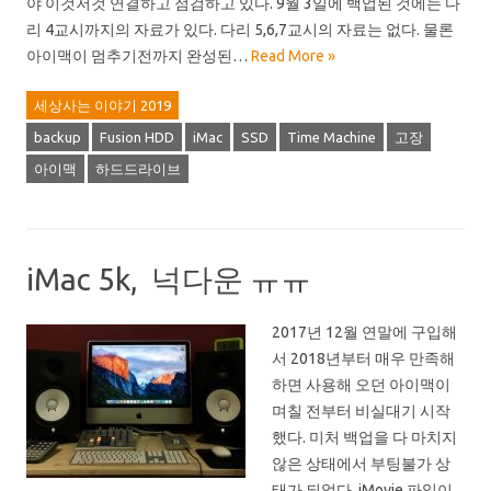
야 이것저것 연결하고 점검하고 있다. 9월 3일에 백업된 것에는 다
리 4교시까지의 자료가 있다. 다리 5,6,7교시의 자료는 없다. 물론
아이맥이 멈추기전까지 완성된…
Read More »
세상사는 이야기 2019
backup
Fusion HDD
iMac
SSD
Time Machine
고장
아이맥
하드드라이브
iMac 5k, 넉다운 ㅠㅠ
2017년 12월 연말에 구입해
서 2018년부터 매우 만족해
하면 사용해 오던 아이맥이
며칠 전부터 비실대기 시작
했다. 미처 백업을 다 마치지
않은 상태에서 부팅불가 상
태가 되었다. iMovie 파일이