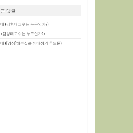
근 댓글
형태
(
김형태교수는 누구인가?
)
멘
(
김형태교수는 누구인가?
)
형태
(
[영상]해부실습 의대생의 추도문
)