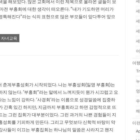
세
색을 해보았다. 많은 교회에서 이런 제목으로 올라온 글들이 보
얼마전 부흥회에 대한 생각이 떠오른다. “내가 기도하면 머리가
세
영특해진다”라는 식의 표현으로 많은 부모들이 앞다투어 앞으
세
세
자녀교육
세
어
여
T
뉴
 춘계부흥성회가 시작되었다. 나는 부흥성회(일명 부흥회)는
영
하지 않는다. ‘부흥회”라는 말에서 느껴지듯이 뭔가 시끄럽고 요
는 느낌이 강하다. ‘사경회’라는 이름으로 성경말씀에 집중하
우
가 간혹 있긴 하지만, 지금까지 부흥회라고 하면 감정적으로 뜨
해
드는 그런 집회가 대부분이었다. 그런 과거의 나쁜 경험들이 지
흥성회를 기피하게 만든다. 그리고 무엇보다 신학적 바탕이 약
이런
강사들이 이끄는 부흥집회는 하나님의 말씀은 사라지고 왠지
Ap