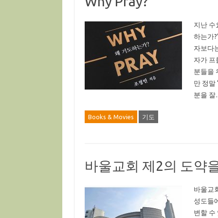
Why Pray?
지난 수
하는가?
자보다는
자가 프
분들을 
만 정말
분을 잘
Books & Movies
기도
바울교회 제2의 도약
바울교회
성도들에
변할 수