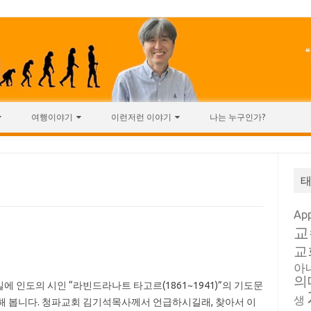
여행이야기
이런저런 이야기
나는 누구인가?
Ap
교
교
아
의
에 인도의 시인 “라빈드라나트 타고르(1861~1941)”의 기도문
생
해 봅니다. 청파교회 김기석목사께서 언급하시길래, 찾아서 이