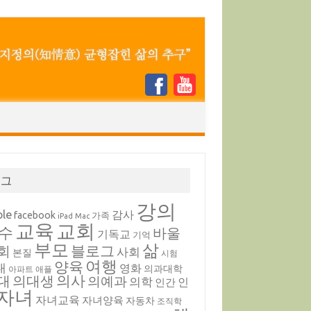
태그
강의
ple
감사
facebook
가족
iPad
Mac
교육
교회
수
바울
기독교
기억
부모
삶
블로그
회
사회
본질
시험
여행
양육
내
영화
의과대학
아파트
애플
의대생
의사
대
의예과
의학
인
인간
자녀
자녀교육
자녀양육
자동차
조직학