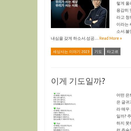
렇게 올
용감히 
라고 청
이라는 
소서.불
내심을 갖게 하소서.성공…
Read More »
세상사는 이야기 2023
기도
타고르
이게 기도일까?
어떤 은
은 글귀
라 매우
일까? 
하지 못
런 주술