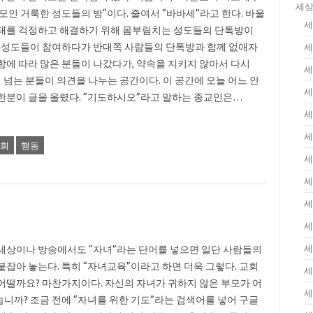
세상
 모인 거룩한 성도들의 방“이다. 줄여서 “바바세”라고 한다. 바울
세
태를 걱정하고 해결하기 위해 몸부림치는 성도들의 단톡방이
은 성도들이 참여하다가 반대쪽 사람들의 단톡방과 함께 없애자
세
함에 따라 많은 분들이 나갔다가, 약속을 지키지 않아서 다시
세
이 넘는 분들이 의견을 나누는 공간이다. 이 공간에 오늘 어느 안
세
한분이 글을 올렸다. “기도하시오”라고 말하는 종교인은…
세
세
회
행동
세
세
세
세
세
세상이나 방송에서도 “자녀”라는 단어를 넣으면 일단 사람들의
붙잡아 놓는다. 특히 “자녀교육”이라고 하면 더욱 그렇다. 교회
세
어떨까요? 마찬가지이다. 자신의 자녀가 귀하지 않은 부모가 어
세
니까? 조금 전에 “자녀를 위한 기도”라는 검색어를 넣어 구글