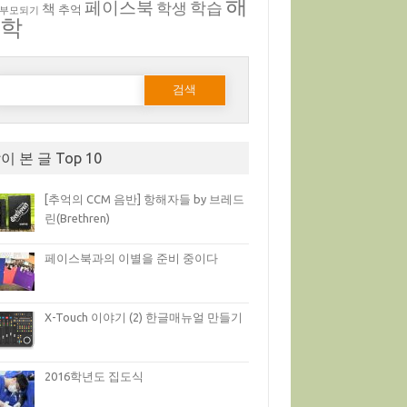
해
페이스북
학생
학습
책
추억
 부모되기
부학
다음 검색:
이 본 글 Top 10
[추억의 CCM 음반] 항해자들 by 브레드
린(Brethren)
페이스북과의 이별을 준비 중이다
X-Touch 이야기 (2) 한글매뉴얼 만들기
2016학년도 집도식