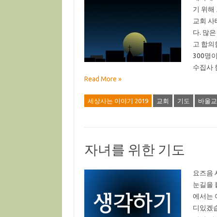
기 위해
교회 사
다. 많
고 합의
300명
수집사 
Read More »
세상사는 이야기 2019
교회
기도
바울교
자녀를 위한 기도
요즈음 
눈길을 
에서는 
디있겠습