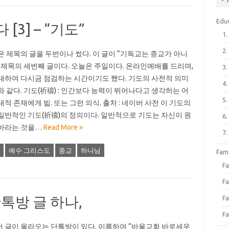
Edu
3] – “기도”
1
2
은 제목의 글을 두번이나 썼다. 이 글이 “기독교는 종교가 아니
 제목의 세번째 글이다. 오늘은 주일이다. 온라인예배를 드리며,
3
대하여 다시금 점검하는 시간이기도 했다. 기도의 사전적 의미
4
와 같다. 기도(祈禱) : 인간보다 능력이 뛰어나다고 생각하는 어
5
대적 존재에게 빎. 또는 그런 의식. 출처 : 네이버 사전 이 기도의
일반적인 기도(祈禱)의 정의이다. 일반적으로 기도는 자신이 원
6
바라는 것을…
Read More »
7
예수 그리스도
종교
하나님
Fa
F
Fa
톡방 글 하나,
Fa
Fa
 글이 올라오는 단톡방이 있다. 이름하여 “바울교회 바로세우