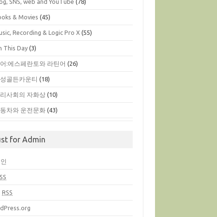
log, SNS, web and YouTube
(78)
ooks & Movies
(45)
sic, Recording & Logic Pro X
(55)
n This Day
(3)
어:에스페란토와 라틴어
(26)
옥성골든카운티
(18)
리사회의 자화상
(10)
동차와 운전문화
(43)
ust for Admin
그인
SS
글
RSS
dPress.org