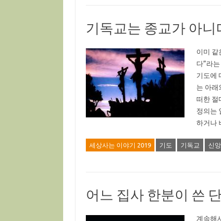
기독교는 종교가 아니다 [
이미 같
다”라는
기도에 
는 아래
떠한 절
정의는 
하거나 
세상사는 이야기 2019
기도
기독교
신앙
어느 집사 한분이 쓴 단
계속해서