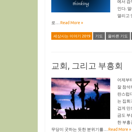
에서 검
인다. 
열리고 
로…
Read More »
세상사는 이야기 2019
기도
올바른 기도
교회, 그리고 부흥회
어제부터
잘 참석
란스럽다
는 집회
겁게 만
금도 부
한 부흥
무당이 굿하는 듯한 분위기를…
Read More »