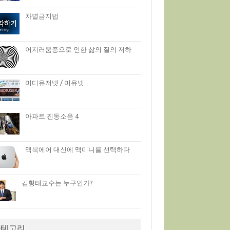
차별금지법
어지러움증으로 인한 삶의 질의 저하
미디유저넷 / 미유넷
아파트 진동소음 4
맥북에어 대신에 맥미니를 선택하다
김형태교수는 누구인가?
카테고리