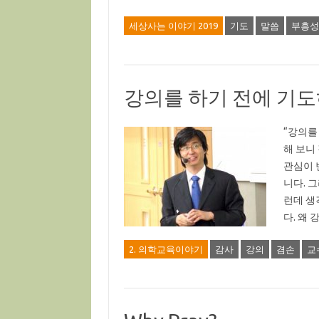
세상사는 이야기 2019
기도
말씀
부흥성
강의를 하기 전에 기도
“강의를
해 보니
관심이 
니다. 
런데 생
다. 왜
2. 의학교육이야기
감사
강의
겸손
교