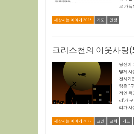
로 가득
세상사는 이야기 2023
기도
인생
크리스천의 이웃사랑(
당신이 
떻게 사
천하기만
랑은 “
적인 목
리’가 
리가 사
세상사는 이야기 2022
교인
교회
기도